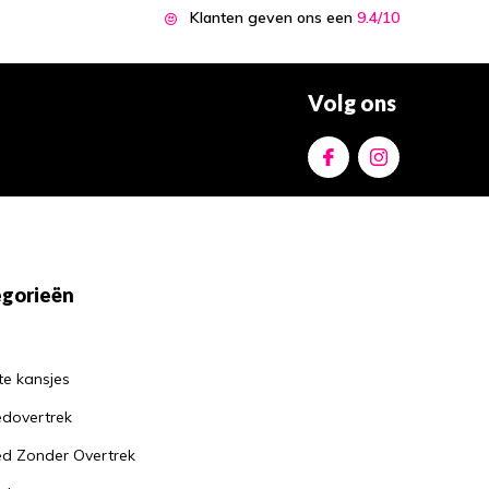
Hoe een goed kussen
Klanten geven ons een
9.4/10
kan helpen bij het
verminderen van
nekklachten
Door
Jantine
Volg ons
Waarom je altijd een
matrasbeschermer
moet gebruiken: de
voordelen op een
rijtje
Door
Jantine
gorieën
te kansjes
dovertrek
d Zonder Overtrek