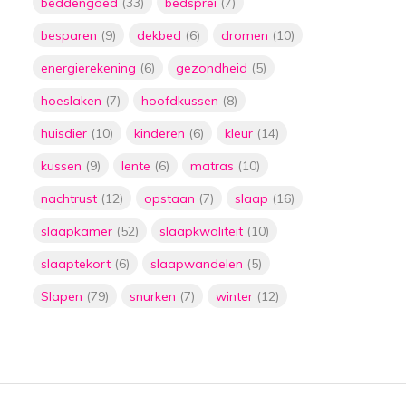
beddengoed
(33)
bedsprei
(7)
Door
Floor
besparen
(9)
dekbed
(6)
dromen
(10)
De ultieme oplossing
voor stress en
energierekening
(6)
gezondheid
(5)
slaapproblemen:
verzwaringsdekens
hoeslaken
(7)
hoofdkussen
(8)
Door
Floor
huisdier
(10)
kinderen
(6)
kleur
(14)
5 manieren om geld te
kussen
(9)
lente
(6)
matras
(10)
besparen door het
lager zetten van je
nachtrust
(12)
opstaan
(7)
slaap
(16)
thermostaat met
plaids
slaapkamer
(52)
slaapkwaliteit
(10)
Door
Floor
slaaptekort
(6)
slaapwandelen
(5)
De ultieme gids voor
het kiezen van de
Slapen
(79)
snurken
(7)
winter
(12)
perfecte matras:
slaap als een roos met
de juiste
ondersteuning
Door
Floor