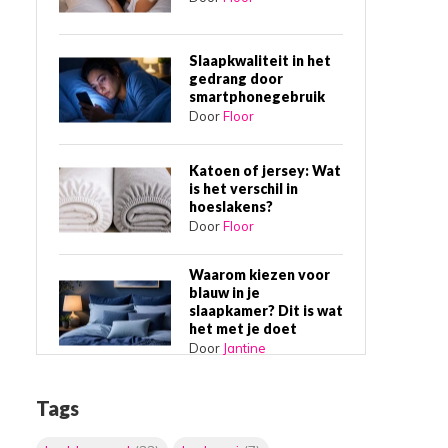
Slaapkwaliteit in het
gedrang door
smartphonegebruik
Door
Floor
Katoen of jersey: Wat
is het verschil in
hoeslakens?
Door
Floor
Waarom kiezen voor
blauw in je
slaapkamer? Dit is wat
het met je doet
Door
Jantine
Waarom een
Tags
boxspring bed de
beste slaapkeuze is