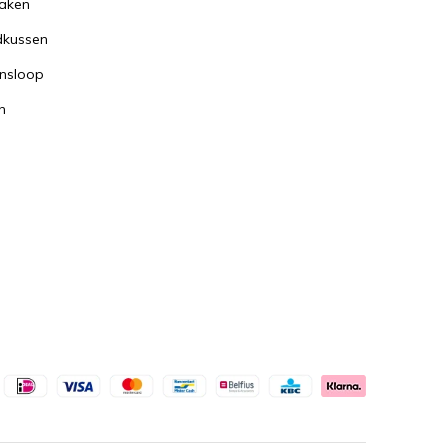
aken
dkussen
nsloop
n