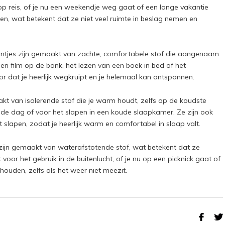
 op reis, of je nu een weekendje weg gaat of een lange vakantie
rgen, wat betekent dat ze niet veel ruimte in beslag nemen en
kentjes zijn gemaakt van zachte, comfortabele stof die aangenaam
een film op de bank, het lezen van een boek in bed of het
r dat je heerlijk wegkruipt en je helemaal kan ontspannen.
akt van isolerende stof die je warm houdt, zelfs op de koudste
oude dag of voor het slapen in een koude slaapkamer. Ze zijn ook
slapen, zodat je heerlijk warm en comfortabel in slaap valt.
 zijn gemaakt van waterafstotende stof, wat betekent dat ze
oor het gebruik in de buitenlucht, of je nu op een picknick gaat of
houden, zelfs als het weer niet meezit.