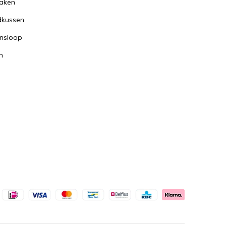
aken
dkussen
nsloop
n