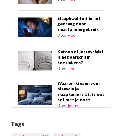
Slaapkwaliteit in het
gedrang door
smartphonegebruik
Door
Floor
Katoen of jersey: Wat
is het verschil in
hoeslakens?
Door
Floor
Waarom kiezen voor
blauw in je
slaapkamer? Dit is wat
het met je doet
Door
Jantine
Waarom een
Tags
boxspring bed de
beste slaapkeuze is