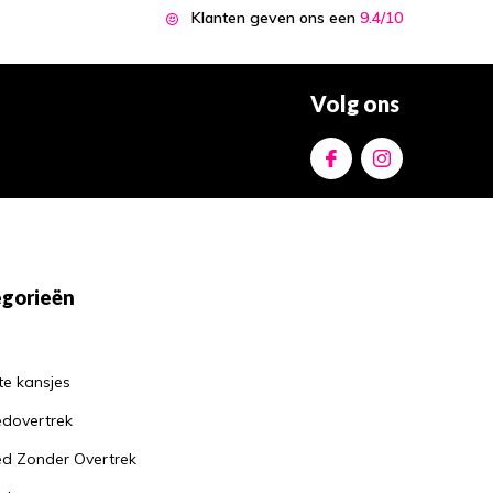
Hoe een goed kussen
Klanten geven ons een
9.4/10
kan helpen bij het
verminderen van
nekklachten
Door
Jantine
Volg ons
Waarom je altijd een
matrasbeschermer
moet gebruiken: de
voordelen op een
rijtje
Door
Jantine
gorieën
te kansjes
dovertrek
d Zonder Overtrek