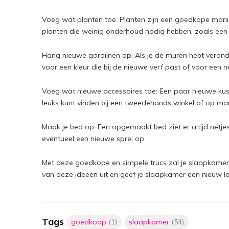
Voeg wat planten toe: Planten zijn een goedkope manie
planten die weinig onderhoud nodig hebben, zoals een 
Hang nieuwe gordijnen op: Als je de muren hebt veran
voor een kleur die bij de nieuwe verf past of voor een ne
Voeg wat nieuwe accessoires toe: Een paar nieuwe kussen
leuks kunt vinden bij een tweedehands winkel of op mark
Maak je bed op: Een opgemaakt bed ziet er altijd netjes
eventueel een nieuwe sprei op.
Met deze goedkope en simpele trucs zal je slaapkamer e
van deze ideeën uit en geef je slaapkamer een nieuw lev
Tags
goedkoop
(1)
slaapkamer
(54)