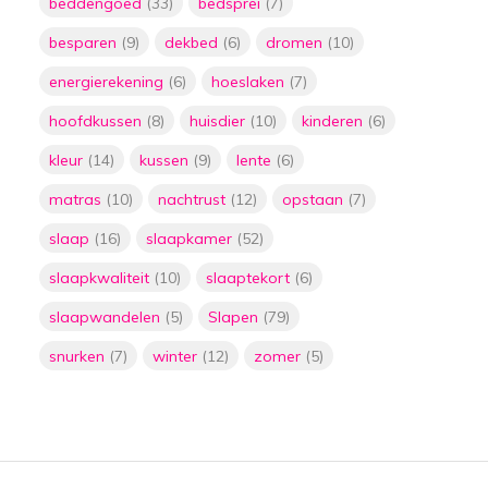
beddengoed
(33)
bedsprei
(7)
Door
Floor
besparen
(9)
dekbed
(6)
dromen
(10)
De ultieme oplossing
voor stress en
energierekening
(6)
hoeslaken
(7)
slaapproblemen:
verzwaringsdekens
hoofdkussen
(8)
huisdier
(10)
kinderen
(6)
Door
Floor
kleur
(14)
kussen
(9)
lente
(6)
5 manieren om geld te
matras
(10)
nachtrust
(12)
opstaan
(7)
besparen door het
lager zetten van je
slaap
(16)
slaapkamer
(52)
thermostaat met
plaids
slaapkwaliteit
(10)
slaaptekort
(6)
Door
Floor
slaapwandelen
(5)
Slapen
(79)
De ultieme gids voor
het kiezen van de
snurken
(7)
winter
(12)
zomer
(5)
perfecte matras:
slaap als een roos met
de juiste
ondersteuning
Door
Floor