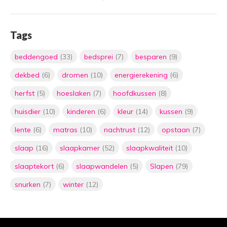
Tags
beddengoed
(33)
bedsprei
(7)
besparen
(9)
dekbed
(6)
dromen
(10)
energierekening
(6)
herfst
(5)
hoeslaken
(7)
hoofdkussen
(8)
huisdier
(10)
kinderen
(6)
kleur
(14)
kussen
(9)
lente
(6)
matras
(10)
nachtrust
(12)
opstaan
(7)
slaap
(16)
slaapkamer
(52)
slaapkwaliteit
(10)
slaaptekort
(6)
slaapwandelen
(5)
Slapen
(79)
snurken
(7)
winter
(12)