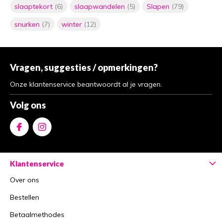
slaaptekort
(6)
slaapwandelen
(5)
Slapen
(79)
snurken
(7)
winter
(12)
Vragen, suggesties / opmerkingen?
Onze klantenservice beantwoordt al je vragen.
Volg ons
Klantenservice
Over ons
Bestellen
Betaalmethodes