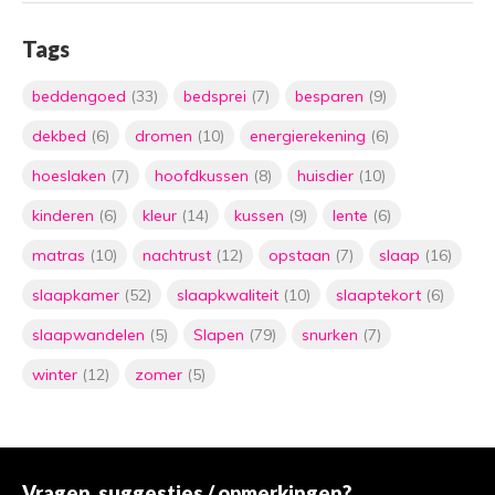
Tags
beddengoed
(33)
bedsprei
(7)
besparen
(9)
dekbed
(6)
dromen
(10)
energierekening
(6)
hoeslaken
(7)
hoofdkussen
(8)
huisdier
(10)
kinderen
(6)
kleur
(14)
kussen
(9)
lente
(6)
matras
(10)
nachtrust
(12)
opstaan
(7)
slaap
(16)
slaapkamer
(52)
slaapkwaliteit
(10)
slaaptekort
(6)
slaapwandelen
(5)
Slapen
(79)
snurken
(7)
winter
(12)
zomer
(5)
Vragen, suggesties / opmerkingen?