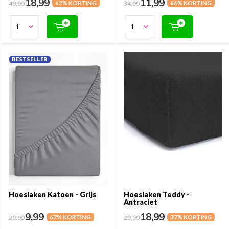
18,99
11,99
49,99
62% KORTING
34,99
66% KORTING
BESTSELLER
Hoeslaken Katoen - Grijs
Hoeslaken Teddy -
Antraciet
9,99
18,99
29,99
67% KORTING
29,99
37% KORTING