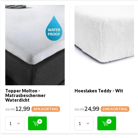
Topper Molton -
Hoeslaken Teddy - Wit
Matrasbeschermer
Waterdicht
12,99
24,99
22,99
43% KORTING
32,99
24% KORTING