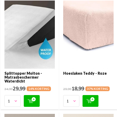
Splittopper Molton -
Hoeslaken Teddy - Roze
Matrasbeschermer
Waterdicht
29,99
18,99
34,99
14% KORTING
29,99
37% KORTING