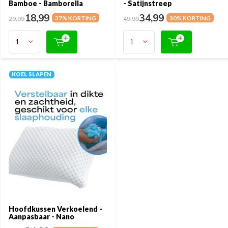
Bamboe - Bamborella
- Satijnstreep
18,99
34,99
29,99
37% KORTING
49,99
30% KORTING
KOEL SLAPEN
Hoofdkussen Verkoelend -
Aanpasbaar - Nano