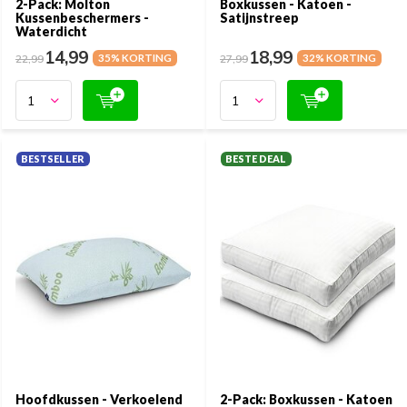
2-Pack: Molton
Boxkussen - Katoen -
Kussenbeschermers -
Satijnstreep
Waterdicht
14,99
18,99
22,99
35% KORTING
27,99
32% KORTING
BESTSELLER
BESTE DEAL
Hoofdkussen - Verkoelend
2-Pack: Boxkussen - Katoen