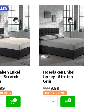
LLER
aken Enkel
Hoeslaken Enkel
 - Stretch -
Jersey - Stretch -
e
Grijs
99
9,99
17,99
ORTING
44% KORTING