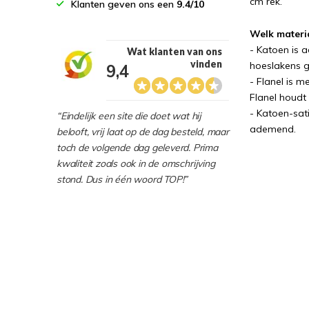
cm rek.
Klanten geven ons een
9.4/10
Welk materi
- Katoen is 
Wat klanten van ons
vinden
hoeslakens ge
9,4
- Flanel is m
Flanel houdt
- Katoen-sati
“Eindelijk een site die doet wat hij
ademend.
belooft, vrij laat op de dag besteld, maar
toch de volgende dag geleverd. Prima
kwaliteit zoals ook in de omschrijving
stond. Dus in één woord TOP!”