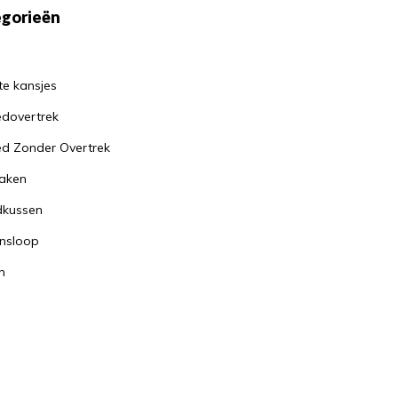
gorieën
te kansjes
dovertrek
d Zonder Overtrek
aken
dkussen
nsloop
n