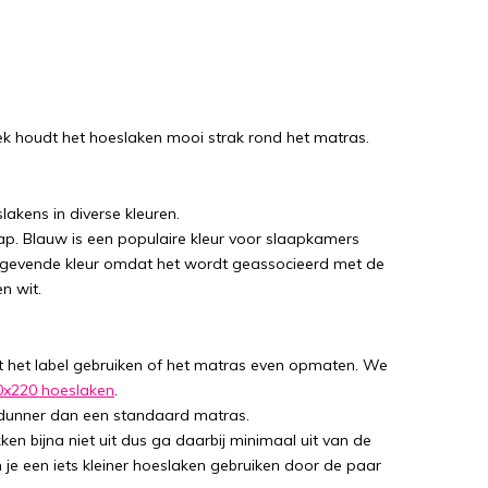
iek houdt het hoeslaken mooi strak rond het matras.
lakens in diverse kleuren.
aap. Blauw is een populaire kleur voor slaapkamers
tgevende kleur omdat het wordt geassocieerd met de
n wit.
t het label gebruiken of het matras even opmaten. We
0x220 hoeslaken
.
l dunner dan een standaard matras.
en bijna niet uit dus ga daarbij minimaal uit van de
 je een iets kleiner hoeslaken gebruiken door de paar