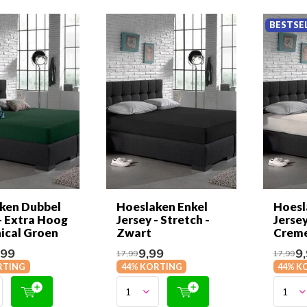
BESTSE
ken Dubbel
Hoeslaken Enkel
Hoesl
- Extra Hoog
Jersey - Stretch -
Jersey
nical Groen
Zwart
Crem
,99
9,99
9,
17,99
17,99
RTING
44% KORTING
44% K