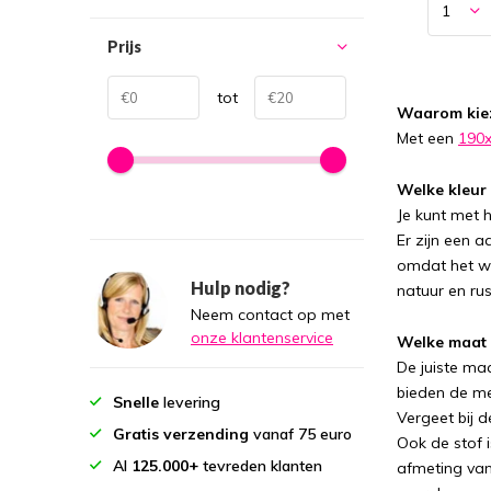
Prijs
tot
Waarom kiez
Met een
190x
Welke kleur 
Je kunt met 
Er zijn een 
omdat het wo
Hulp nodig?
natuur en rus
Neem contact op met
onze klantenservice
Welke maat 
De juiste ma
bieden de m
Snelle
levering
Vergeet bij 
Gratis verzending
vanaf 75 euro
Ook de stof i
Al
125.000+
tevreden klanten
afmeting van