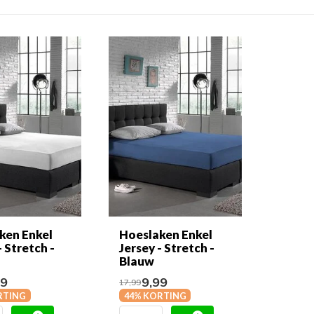
ken Enkel
Hoeslaken Enkel
- Stretch -
Jersey - Stretch -
Blauw
99
9,99
17,99
RTING
44% KORTING