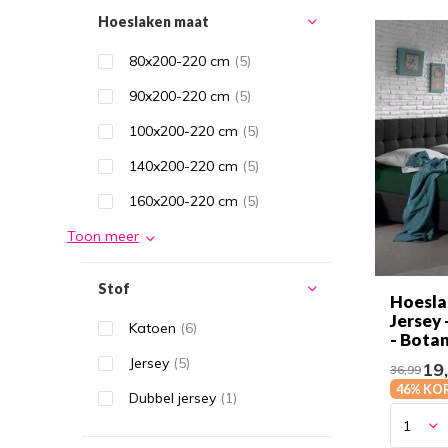
Hoeslaken maat
80x200-220 cm
(5)
90x200-220 cm
(5)
100x200-220 cm
(5)
140x200-220 cm
(5)
160x200-220 cm
(5)
Toon meer
Stof
Hoesla
Jersey 
Katoen
(6)
- Bota
Jersey
(5)
19
36,99
46% KO
Dubbel jersey
(1)