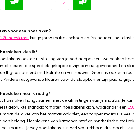
en voor een hoeslaken?
220 hoeslaken
kun je jouw matras schoon en fris houden, het elast
hoeslaken kies ik?
hoeslakens ook de uitstraling van je bed aanpassen, we hebben hoes
aantal kleuren die specifiek gekoppeld zijn aan rustgevendheid en sl
rdt geassocieerd met kalmte en vertrouwen. Groen is ook een rus
t. Andere rustgevende kleuren voor de slaapkamer zijn paars, grijs e
hoeslaken heb ik nodig?
at hoeslaken hangt samen met de afmetingen van je matras. Je kun
eest gebruikte standaardmaten hoeslakens aan, waaronder een
19
de maat de dikte van het matras ook niet, een topper matras is vee
s van belang. Hoeslakens van katoenen stof en synthetische stof rekk
 het matras. Jersey hoeslakens zijn wel wat rekbaar, dus daarbij kun