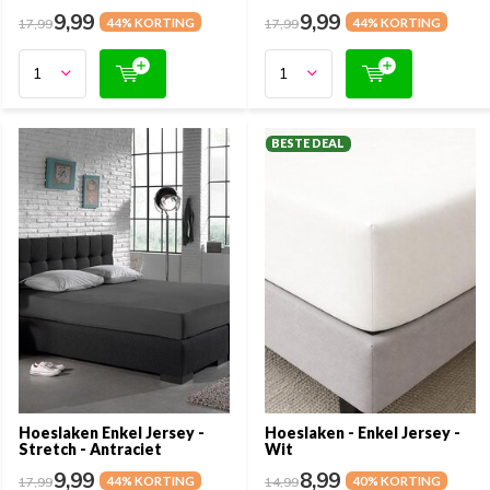
9,99
9,99
17,99
44% KORTING
17,99
44% KORTING
BESTE DEAL
Hoeslaken Enkel Jersey -
Hoeslaken - Enkel Jersey -
Stretch - Antraciet
Wit
9,99
8,99
17,99
44% KORTING
14,99
40% KORTING