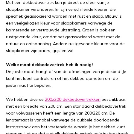
Met een dekbedovertrek kun je direct de sfeer van je
slaapkamer veranderen. Er zijn verschillende kleuren die
specifiek geassocieerd worden met rust en slaap. Blauw is
een veelgekozen kleur voor slaapkamers vanwege de
kalmerende en vertrouwde uitstraling. Groen is ook een
rustgevende kleur, omdat het geassocieerd wordt met de
natuur en ontspanning. Andere rustgevende kleuren voor de
slaapkamer zijn paars, grijs en wit.
Welke maat dekbedovertrek heb ik nodig?
De juiste maat hangt af van de afmetingen van je dekbed. Je
kunt het label controleren of het dekbed opmeten om de
juiste maat te bepalen.
We hebben diverse
200x200 dekbedovertrekken
beschikbaar,
met een breedte van 200 cm. Een standaard dekbedovertrek
voor volwassenen heeft een lengte van 200/220 cm. De
lengtemaat is variabel vanwege de dubbele doorlopende
instopstrook aan het voeteneinde waarin je het dekbed kunt
stoppen. Let op dat niet elk dekbedovertrek zo'n instopstrook