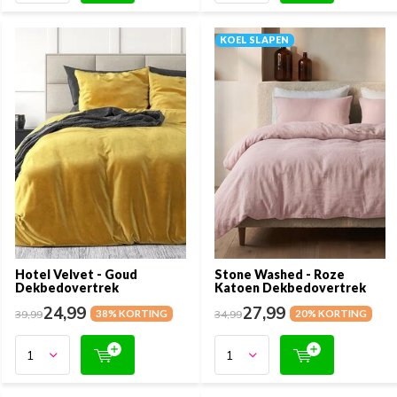
KOEL SLAPEN
Hotel Velvet - Goud
Stone Washed - Roze
Dekbedovertrek
Katoen Dekbedovertrek
24,99
27,99
39,99
38% KORTING
34,99
20% KORTING