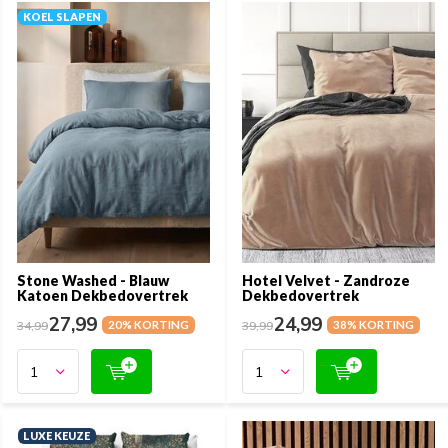
KOEL SLAPEN
Stone Washed - Blauw
Hotel Velvet - Zandroze
Katoen Dekbedovertrek
Dekbedovertrek
27,99
24,99
34,99
20% KORTING
39,99
38% KORTING
LUXE KEUZE