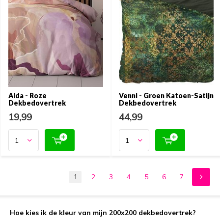
Alda - Roze
Venni - Groen Katoen-Satijn
Dekbedovertrek
Dekbedovertrek
19,99
44,99
1
2
3
4
5
6
7
Hoe kies ik de kleur van mijn 200x200 dekbedovertrek?