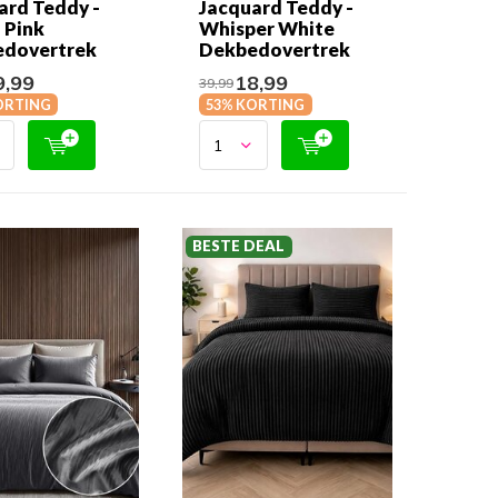
ard Teddy -
Jacquard Teddy -
 Pink
Whisper White
dovertrek
Dekbedovertrek
,99
18,99
39,99
ORTING
53% KORTING
BESTE DEAL