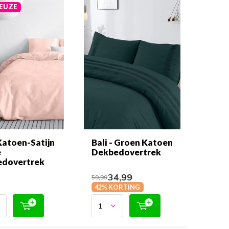
EUZE
Katoen-Satijn
Bali - Groen Katoen
e
Dekbedovertrek
dovertrek
34,99
9
59,99
42% KORTING