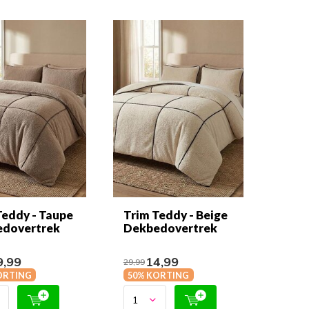
Teddy - Taupe
Trim Teddy - Beige
dovertrek
Dekbedovertrek
,99
14,99
29,99
ORTING
50% KORTING