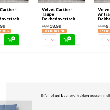
Cartier -
Velvet Cartier -
Velvet
Taupe
Antra
dovertrek
Dekbedovertrek
Dekbe
,99
18,99
9,
44,99
18,99
RTING
58% KORTING
47% K
Effen of uni-kleur overtrekken passen in e