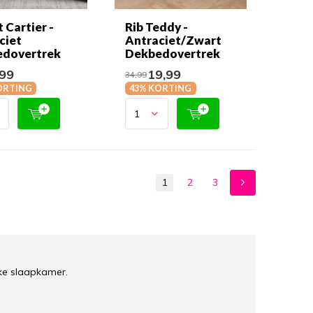
 Cartier -
Rib Teddy -
ciet
Antraciet/Zwart
dovertrek
Dekbedovertrek
99
19,99
34,99
ORTING
43% KORTING
1
2
3
lke slaapkamer.