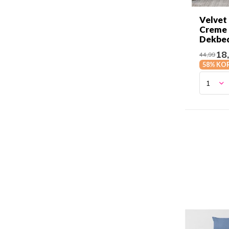
Velvet 
Creme
Dekbe
18
44,99
58% KO