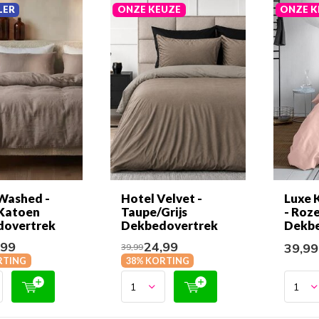
LER
ONZE KEUZE
ONZE K
Washed -
Hotel Velvet -
Luxe 
Katoen
Taupe/Grijs
- Roz
dovertrek
Dekbedovertrek
Dekbe
,99
24,99
39,9
39,99
RTING
38% KORTING