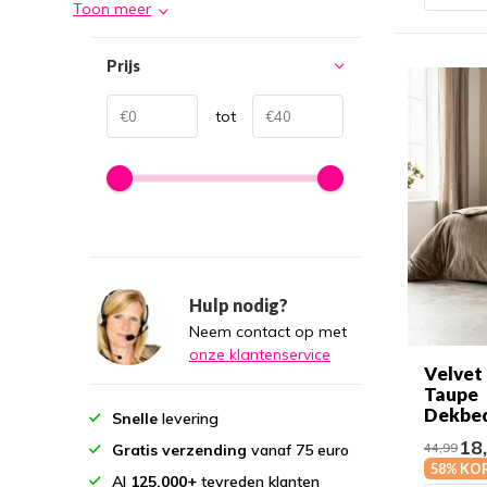
Toon meer
Prijs
tot
Hulp nodig?
Neem contact op met
onze klantenservice
Velvet 
Taupe
Dekbe
Snelle
levering
18
44,99
Gratis verzending
vanaf 75 euro
58% KO
Al
125.000+
tevreden klanten