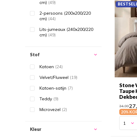
cm)
(49)
BESTSEL
2-persoons (200x200/220
cm)
(44)
Lits-jumeaux (240x200/220
cm)
(49)
Stof
Katoen
(24)
Velvet/Fluweel
(19)
Stone 
Katoen-satijn
(7)
Taupe 
Dekbe
Teddy
(9)
27
34,99
Microvezel
(2)
20% KO
Kleur