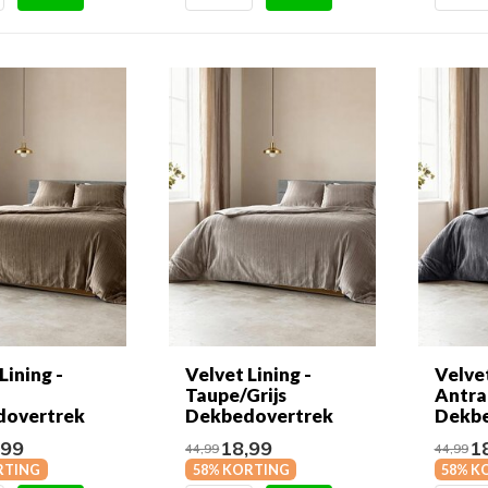
Lining -
Velvet Lining -
Velvet
Taupe/Grijs
Antra
dovertrek
Dekbedovertrek
Dekbe
,99
18,99
18
44,99
44,99
RTING
58% KORTING
58% K