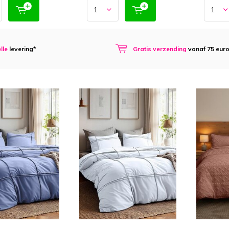
lle
levering*
Gratis verzending
vanaf 75 eur