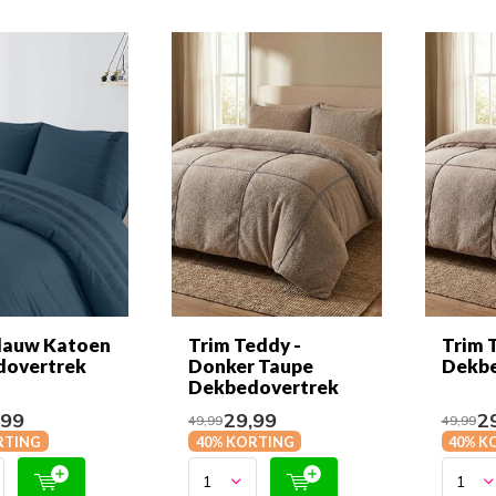
 Blauw Katoen
Trim Teddy -
Trim 
dovertrek
Donker Taupe
Dekbe
Dekbedovertrek
,99
29,99
29
49,99
49,99
RTING
40% KORTING
40% K