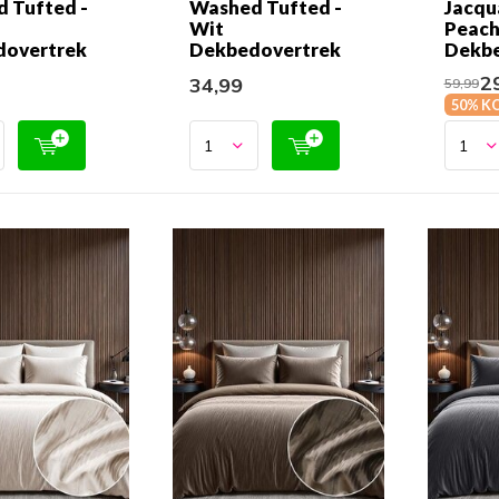
 Tufted -
Washed Tufted -
Jacqu
Wit
Peach
dovertrek
Dekbedovertrek
Dekbe
29
34,99
59,99
50% K