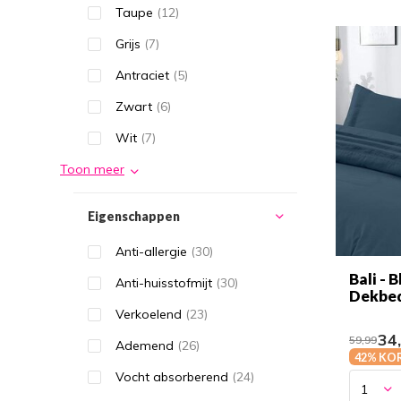
Taupe
(12)
Grijs
(7)
Antraciet
(5)
Zwart
(6)
Wit
(7)
Toon meer
Eigenschappen
Anti-allergie
(30)
Bali -
Anti-huisstofmijt
(30)
Dekbe
Verkoelend
(23)
34
59,99
Ademend
(26)
42% KO
Vocht absorberend
(24)