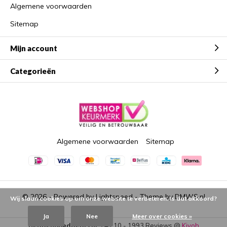
Algemene voorwaarden
Sitemap
Mijn account
Categorieën
Algemene voorwaarden
Sitemap
© 2026 - Powered by
Lightspeed
- Theme by
DMWS.nl
Wij slaan cookies op om onze website te verbeteren. Is dat akkoord?
Ja
Nee
Meer over cookies »
Beddengoeddeals.nl
9,4
/
10
-
1993
Reviews @
Kiyoh