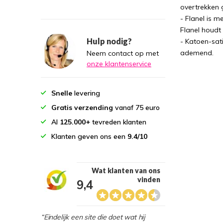
overtrekken g
- Flanel is m
Flanel houdt
Hulp nodig?
- Katoen-sati
ademend.
Neem contact op met
onze klantenservice
Snelle
levering
Gratis verzending
vanaf 75 euro
Al
125.000+
tevreden klanten
Klanten geven ons een
9.4/10
Wat klanten van ons
vinden
9,4
“Eindelijk een site die doet wat hij