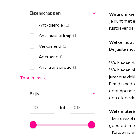
Eigenschappen
Waarom kiez
Je kunt met 
Anti-allergie
(1)
rustgevende 
Anti-huisstofmijt
(1)
Welke maat 
Verkoelend
(2)
De juiste ma
Ademend
(2)
We bieden d
Anti-transpiratie
(1)
We bieden hi
jumeaux dek
Toon meer
Een dekbedov
doorlopende 
Prijs
aan elk dekb
tot
Welk materi
- Microvezel 
goed ademend
- Katoen is 