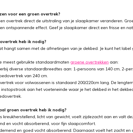
en voor een groen overtrek?
een overtrek direct de uitstraling van je slaapkamer veranderen. Gro
en ontspannende effect. Geef je slaapkamer direct een frisse en natu
overtrek heb ik nodig?
at hangt samen met de afmetingen van je dekbed. Je kunt het label
e meest gebruikte standaardmaten
groene overtrekken
aan:
erbij diverse standaardbreedtes aan: 1-persoons van 140 cm, 2-per
bedovertrek van 240 cm.
ertrek voor volwassenen is standaard 200/220cm lang. De lengtem
instopstrook aan het voeteneinde waar je het dekbed in het dekbedo
edovertrek.
aal groen overtrek heb ik nodig?
is kreukherstellend, licht van gewicht, voelt zijdezacht aan en valt 
 en vocht absorberend, voor fijn slaapcomfort.
ademend en goed vocht absorberend. Daarnaast voelt het zacht en