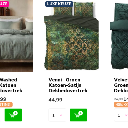
UZE
LUXE KEUZE
Washed -
Venni - Groen
Velvet
Katoen
Katoen-Satijn
Groe
dovertrek
Dekbedovertrek
Dekbe
,99
14
44,99
24,99
RTING
40% K