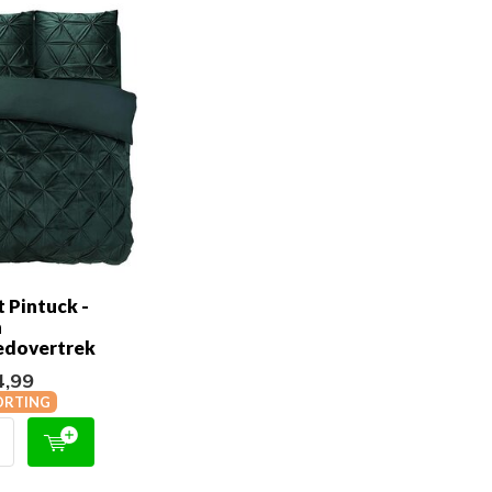
 Pintuck -
n
dovertrek
,99
ORTING