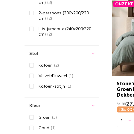
cm)
(3)
ONZE KE
2-persoons (200x200/220
cm)
(2)
Lits-jumeaux (240x200/220
cm)
(2)
Stof
Katoen
(2)
Velvet/Fluweel
(1)
Stone 
Katoen-satijn
(1)
Groen 
Dekbe
27
34,99
Kleur
20% KO
Groen
(3)
Goud
(1)