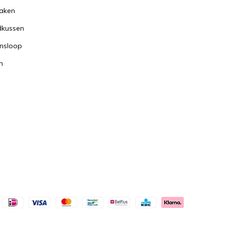
aken
dkussen
nsloop
n