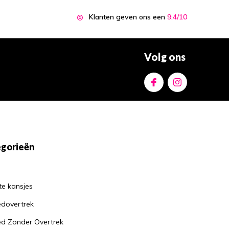
Klanten geven ons een
9.4/10
Volg ons
gorieën
te kansjes
dovertrek
d Zonder Overtrek