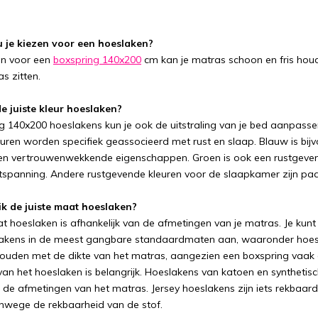
je kiezen voor een hoeslaken?
en voor een
boxspring 140x200
cm kan je matras schoon en fris houde
s zitten.
de juiste kleur hoeslaken?
g 140x200 hoeslakens kun je ook de uitstraling van je bed aanpassen
ren worden specifiek geassocieerd met rust en slaap. Blauw is bi
en vertrouwenwekkende eigenschappen. Groen is ook een rustgeven
tspanning. Andere rustgevende kleuren voor de slaapkamer zijn paars
k de juiste maat hoeslaken?
at hoeslaken is afhankelijk van de afmetingen van je matras. Je ku
lakens in de meest gangbare standaardmaten aan, waaronder hoe
houden met de dikte van het matras, aangezien een boxspring vaak 
an het hoeslaken is belangrijk. Hoeslakens van katoen en synthetisc
de afmetingen van het matras. Jersey hoeslakens zijn iets rekbaarder
nwege de rekbaarheid van de stof.