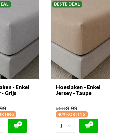
DEAL
BESTE DEAL
aken - Enkel
Hoeslaken - Enkel
 - Grijs
Jersey - Taupe
99
8,99
14,99
ORTING
40% KORTING