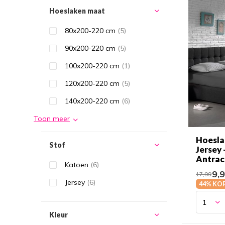
Hoeslaken maat
80x200-220 cm
(5)
90x200-220 cm
(5)
100x200-220 cm
(1)
120x200-220 cm
(5)
140x200-220 cm
(6)
Toon meer
Hoesla
Stof
Jersey 
Antrac
Katoen
(6)
9,
17,99
Jersey
(6)
44% KO
Kleur