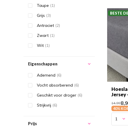
Taupe
(1)
BESTE D
Grijs
(3)
Antraciet
(2)
Zwart
(1)
Wit
(1)
Eigenschappen
Ademend
(6)
Vocht absorberend
(6)
Hoesla
Jersey 
Geschikt voor droger
(6)
8,
14,99
Strijkvrij
(6)
40% KO
Prijs