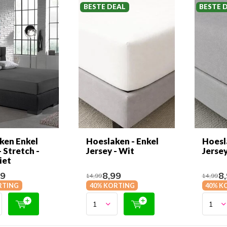
BESTE DEAL
BESTE 
ken Enkel
Hoeslaken - Enkel
Hoesl
- Stretch -
Jersey - Wit
Jersey
iet
99
8,99
8,
14,99
14,99
RTING
40% KORTING
40% K