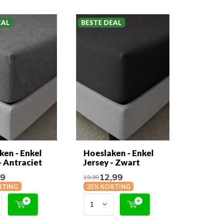
EAL
BESTE DEAL
ken - Enkel
Hoeslaken - Enkel
- Antraciet
Jersey - Zwart
99
12,99
19,99
RTING
35% KORTING