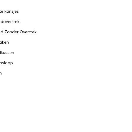
te kansjes
dovertrek
d Zonder Overtrek
aken
dkussen
nsloop
n