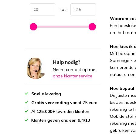
tot
Waarom zou 
Een hoeslak
om het matra
Hoe kies ik 
Met boxsprin
Sommige kleu
Hulp nodig?
kalmerende 
Neem contact op met
natuur en on
onze klantenservice
Hoe bepaal i
Snelle
levering
De juiste ma
bieden hoes
Gratis verzending
vanaf 75 euro
rekening te 
Al
125.000+
tevreden klanten
Ook de stof v
Klanten geven ons een
9.4/10
rekening met 
gebruiken va