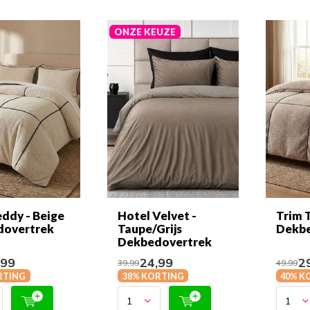
ONZE KEUZE
eddy - Beige
Hotel Velvet -
Trim 
dovertrek
Taupe/Grijs
Dekbe
Dekbedovertrek
,99
24,99
29
39,99
49,99
RTING
38% KORTING
40% K