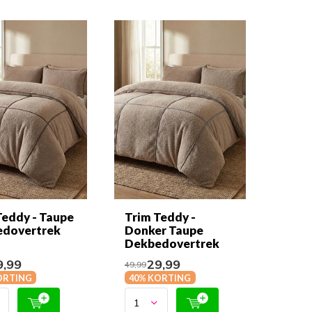
Teddy - Taupe
Trim Teddy -
dovertrek
Donker Taupe
Dekbedovertrek
,99
29,99
49,99
ORTING
40% KORTING