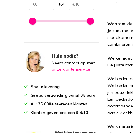
tot
Waarom kiez
Je kunt met e
slaapkamerin
combineren i
Hulp nodig?
Welke maat 
Neem contact op met
De juiste ma
onze klantenservice
We bieden d
We bieden hi
Snelle
levering
jumeaux dek
Gratis verzending
vanaf 75 euro
Een dekbedov
Al
125.000+
tevreden klanten
doorlopende 
Klanten geven ons een
9.4/10
aan elk dekb
Welk materi
Wat klanten van ons