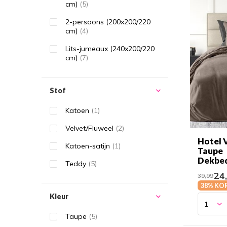
cm)
(5)
2-persoons (200x200/220
cm)
(4)
Lits-jumeaux (240x200/220
cm)
(7)
Stof
Katoen
(1)
Velvet/Fluweel
(2)
Hotel V
Katoen-satijn
(1)
Taupe
Dekbe
Teddy
(5)
24
39,99
38% KO
Kleur
Taupe
(5)