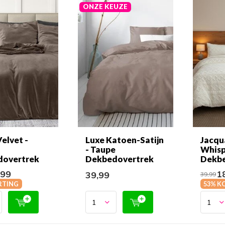
ONZE KEUZE
elvet -
Luxe Katoen-Satijn
Jacqu
- Taupe
Whisp
dovertrek
Dekbedovertrek
Dekbe
,99
18
39,99
39,99
RTING
53% K