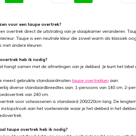
en voor een taupe overtrek?
en overtrek direct de uitstraling van je slaapkamer veranderen. Taupe
terieur. Taupe is een neutrale kleur die zowel warm als klassiek oo
s met andere kleuren.
overtrek heb ik nodig?
at hangt samen met de afmetingen van je dekbed. Je kunt het label
e meest gebruikte standaardmaten
taupe overtrekken
aan:
erbij diverse standaardbreedtes aan: 1-persoons van 140 cm, 2-per
bedovertrek van 240 cm.
ertrek voor volwassenen is standaard 200/220cm lang. De lengtem
instopstrook aan het voeteneinde waar je het dekbed in het dekbedo
edovertrek.
aal taupe overtrek heb ik nodig?