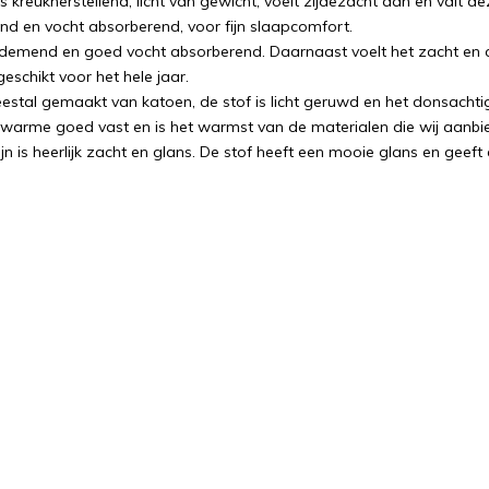
is kreukherstellend, licht van gewicht, voelt zijdezacht aan en valt 
 en vocht absorberend, voor fijn slaapcomfort.
ademend en goed vocht absorberend. Daarnaast voelt het zacht en
eschikt voor het hele jaar.
eestal gemaakt van katoen, de stof is licht geruwd en het donsachtig
 warme goed vast en is het warmst van de materialen die wij aanbied
jn is heerlijk zacht en glans. De stof heeft een mooie glans en geeft 