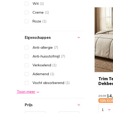
Wit
(1)
Creme
(1)
Roze
(1)
Eigenschappen
Anti-allergie
(7)
Anti-huisstofmijt
(7)
Verkoelend
(1)
Ademend
(1)
Trim T
Vocht absorberend
(1)
Dekbe
Toon meer
14
29,99
50% KO
Prijs