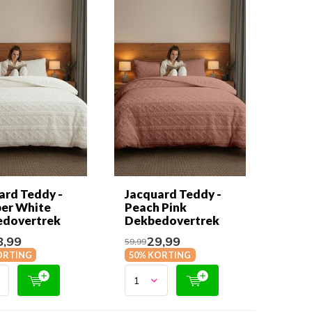
ard Teddy -
Jacquard Teddy -
er White
Peach Pink
dovertrek
Dekbedovertrek
,99
29,99
59,99
ORTING
50% KORTING