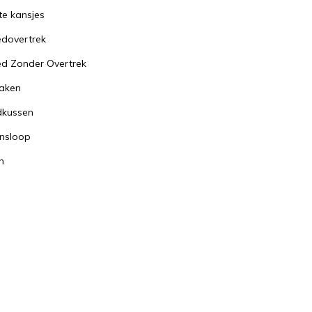
te kansjes
dovertrek
d Zonder Overtrek
aken
dkussen
nsloop
n