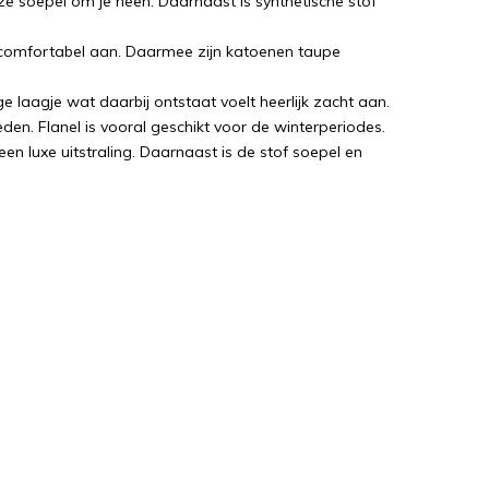
deze soepel om je heen. Daarnaast is synthetische stof
 comfortabel aan. Daarmee zijn katoenen taupe
e laagje wat daarbij ontstaat voelt heerlijk zacht aan.
en. Flanel is vooral geschikt voor de winterperiodes.
een luxe uitstraling. Daarnaast is de stof soepel en