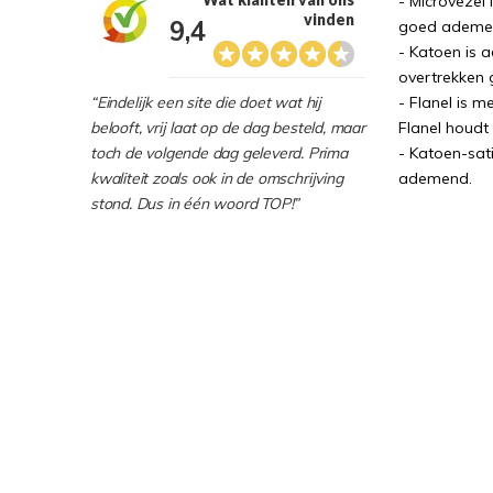
- Microvezel 
vinden
9,4
goed ademend
- Katoen is 
overtrekken g
- Flanel is m
“Eindelijk een site die doet wat hij
Flanel houdt
belooft, vrij laat op de dag besteld, maar
- Katoen-sati
toch de volgende dag geleverd. Prima
ademend.
kwaliteit zoals ook in de omschrijving
stond. Dus in één woord TOP!”