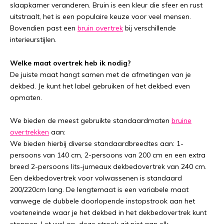
slaapkamer veranderen. Bruin is een kleur die sfeer en rust
uitstraalt, het is een populaire keuze voor veel mensen.
Bovendien past een
bruin overtrek
bij verschillende
interieurstijlen.
Welke maat overtrek heb ik nodig?
De juiste maat hangt samen met de afmetingen van je
dekbed. Je kunt het label gebruiken of het dekbed even
opmaten.
We bieden de meest gebruikte standaardmaten
bruine
overtrekken
aan:
We bieden hierbij diverse standaardbreedtes aan: 1-
persoons van 140 cm, 2-persoons van 200 cm en een extra
breed 2-persoons lits-jumeaux dekbedovertrek van 240 cm.
Een dekbedovertrek voor volwassenen is standaard
200/220cm lang. De lengtemaat is een variabele maat
vanwege de dubbele doorlopende instopstrook aan het
voeteneinde waar je het dekbed in het dekbedovertrek kunt
stoppen. Let wel op, deze strook zit niet aan elk