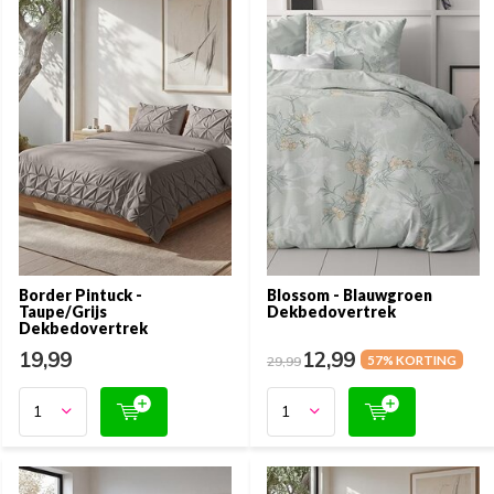
Border Pintuck -
Blossom - Blauwgroen
Taupe/Grijs
Dekbedovertrek
Dekbedovertrek
19,99
12,99
29,99
57% KORTING