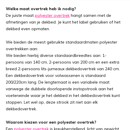
Welke maat overtrek heb ik nodig?
De juiste maat
polyester overtrek
hangt samen met de
afmetingen van je dekbed. Je kunt het label gebruiken of het
dekbed even opmaten.
We bieden de meest gebruikte standaardmaten polyester
overtrekken aan:
We bieden hierbij diverse standaardbreedtes aan: 1-
persoons van 140 cm, 2-persoons van 200 cm en een extra
breed 2-persoons lits-jumeaux dekbedovertrek van 240 cm.
Een dekbedovertrek voor volwassenen is standaard
200/220cm lang. De lengtemaat is een variabele maat
vanwege de dubbele doorlopende instopstrook aan het
voeteneinde waar je het dekbed in het dekbedovertrek kunt
stoppen. Let wel op, deze strook zit niet aan elk
dekbedovertrek.
Waarom kiezen voor een polyester overtrek?
Een
polyester overtrek
is kreukherstellend, licht van gewicht,