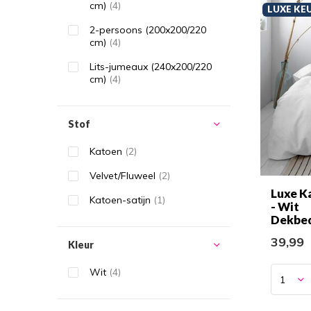
cm)
(4)
LUXE KE
2-persoons (200x200/220
cm)
(4)
Lits-jumeaux (240x200/220
cm)
(4)
Stof
Katoen
(2)
Velvet/Fluweel
(2)
Luxe K
Katoen-satijn
(1)
- Wit
Dekbe
39,99
Kleur
Wit
(4)