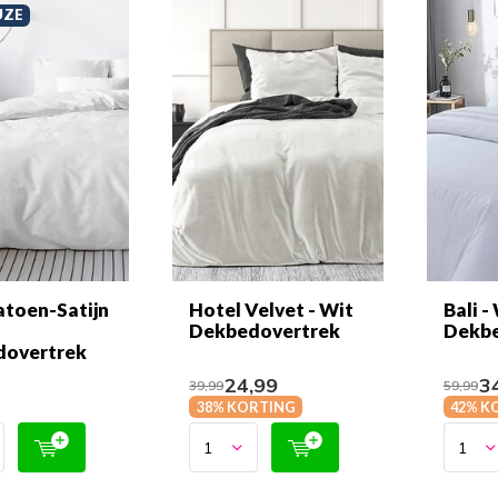
UZE
atoen-Satijn
Hotel Velvet - Wit
Bali -
Dekbedovertrek
Dekbe
dovertrek
24,99
34
39,99
59,99
38% KORTING
42% K