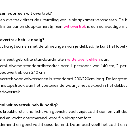
en voor een wit overtrek?
en overtrek direct de uitstraling van je slaapkamer veranderen. De kle
k interieur en slaapkamerstijl. Een
wit overtrek
is een eenvoudige ma
overtrek heb ik nodig?
at hangt samen met de afmetingen van je dekbed. Je kunt het label
e meest gebruikte standaardmaten
witte overtrekken
aan:
erbij diverse standaardbreedtes aan: 1-persoons van 140 cm, 2-per
bedovertrek van 240 cm.
ertrek voor volwassenen is standaard 200/220cm lang. De lengtem
instopstrook aan het voeteneinde waar je het dekbed in het dekbedo
edovertrek.
al wit overtrek heb ik nodig?
is kreukherstellend, licht van gewicht, voelt zijdezacht aan en valt 
 en vocht absorberend, voor fijn slaapcomfort.
ademend en goed vocht absorberend. Daarnaast voelt het zacht en 