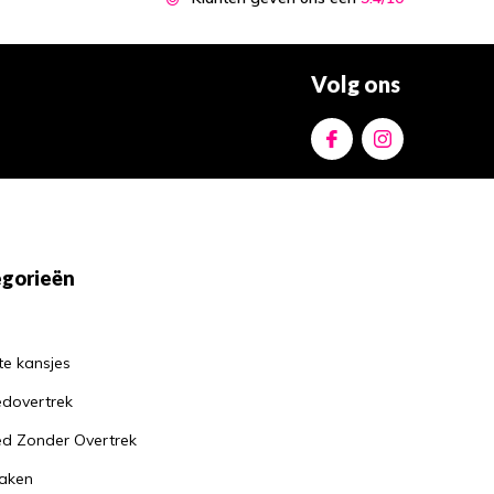
Volg ons
gorieën
te kansjes
dovertrek
d Zonder Overtrek
aken