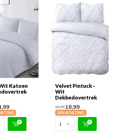
 Wit Katoen
Velvet Pintuck -
dovertrek
Wit
Dekbedovertrek
,99
18,99
24,99
ORTING
24% KORTING