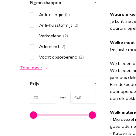
Eigenschappen
Waarom kiez
Anti-allergie
(2)
Je kunt met e
Anti-huisstofmijt
(2)
daarom bij el
Verkoelend
(2)
Welke maat 
Ademend
(2)
De juiste ma
Vocht absorberend
(2)
We bieden d
Toon meer
We bieden hi
jumeaux dek
Prijs
Een dekbedov
doorlopende 
tot
aan elk dekb
Welk materia
- Microvezel 
goed ademend
- Katoen is 