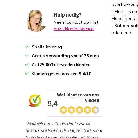
overtrekken g
- Flanel is m
Hulp nodig?
Flanel houdt
Neem contact op met
- Katoen-sati
onze klantenservice
ademend.
Snelle
levering
Gratis verzending
vanaf 75 euro
Al
125.000+
tevreden klanten
Klanten geven ons een
9.4/10
Wat klanten van ons
vinden
9,4
“Eindelijk een site die doet wat hij
belooft, vrij laat op de dag besteld, maar
toch de volgende dag geleverd. Prima