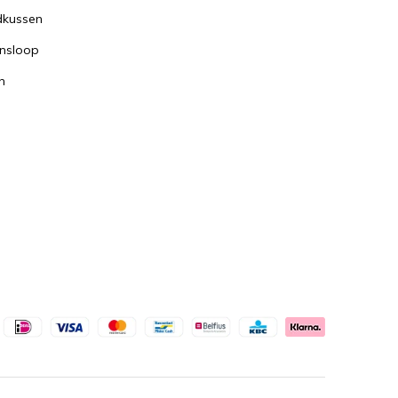
dkussen
nsloop
n