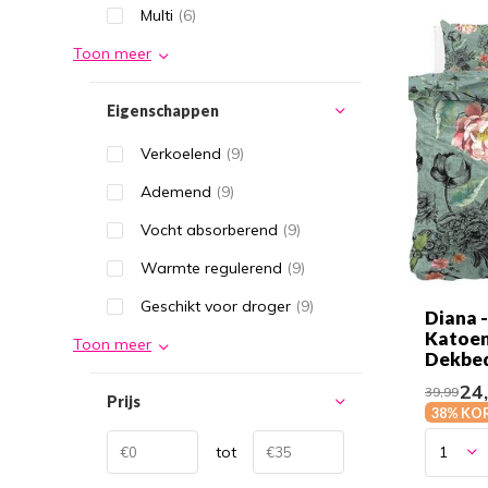
Multi
(6)
Toon meer
Eigenschappen
Verkoelend
(9)
Ademend
(9)
Vocht absorberend
(9)
Warmte regulerend
(9)
Geschikt voor droger
(9)
Diana 
Katoe
Toon meer
Dekbe
24
39,99
Prijs
38% KO
tot