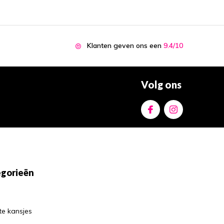
Klanten geven ons een
9.4/10
Volg ons
gorieën
te kansjes