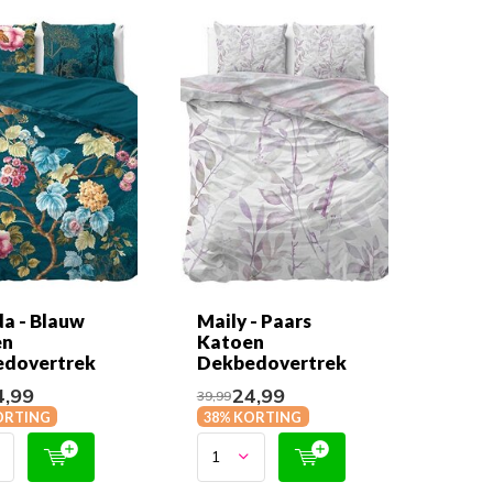
a - Blauw
Maily - Paars
en
Katoen
dovertrek
Dekbedovertrek
,99
24,99
39,99
ORTING
38% KORTING