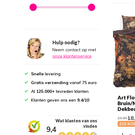
Hulp nodig?
Neem contact op met
onze klantenservice
Snelle
levering
Gratis verzending
vanaf 75 euro
Al
125.000+
tevreden klanten
Art Flo
Klanten geven ons een
9.4/10
Bruin/
Dekbe
18
23,99
Wat klanten van ons
21% KO
vinden
9,4