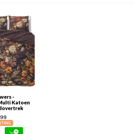
wers -
Multi Katoen
dovertrek
,99
RTING