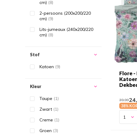
cm)
(8)
2-persoons (200x200/220
cm)
(9)
Lits-jumeaux (240x200/220
cm)
(8)
Stof
Katoen
(9)
Flore -
Katoe
Dekbe
Kleur
Taupe
(1)
24
39,99
38% KO
Zwart
(1)
Creme
(1)
Groen
(3)