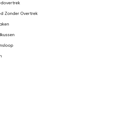
dovertrek
d Zonder Overtrek
aken
dkussen
nsloop
n