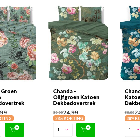
- Groen
Chanda -
Chand
n
Olijfgroen Katoen
Kato
dovertrek
Dekbedovertrek
Dekbe
,99
24,99
24
39,99
39,99
RTING
38% KORTING
38% K