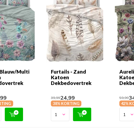
 Blauw/Multi
Furtails - Zand
Aurel
n
Katoen
Kato
dovertrek
Dekbedovertrek
Dekbe
,99
24,99
34
39,99
59,99
RTING
38% KORTING
42% K