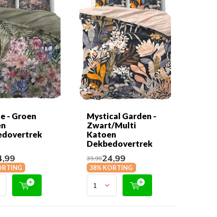
ie - Groen
Mystical Garden -
en
Zwart/Multi
dovertrek
Katoen
Dekbedovertrek
,99
24,99
39,99
ORTING
38% KORTING