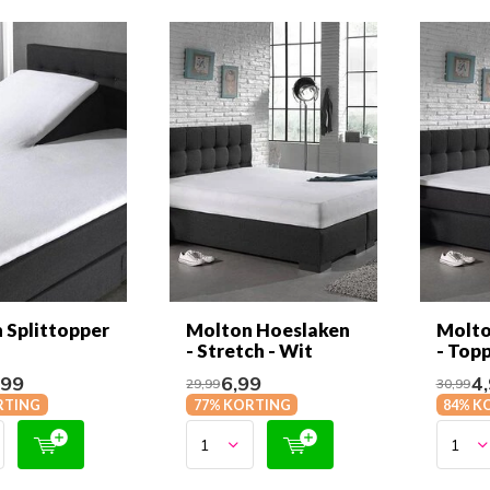
 Splittopper
Molton Hoeslaken
Molto
- Stretch - Wit
- Topp
,99
6,99
4,
29,99
30,99
RTING
77% KORTING
84% K