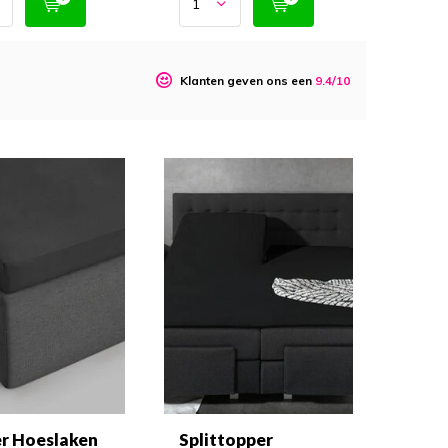
o
Klanten geven ons een
9.4/10
r Hoeslaken
Splittopper