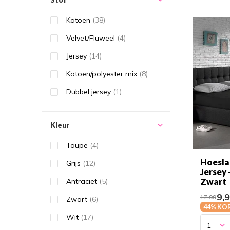
Katoen
(38)
Velvet/Fluweel
(4)
Jersey
(14)
Katoen/polyester mix
(8)
Dubbel jersey
(1)
Kleur
Taupe
(4)
Hoesla
Grijs
(12)
Jersey 
Zwart
Antraciet
(5)
9,
17,99
Zwart
(6)
44% KO
Wit
(17)