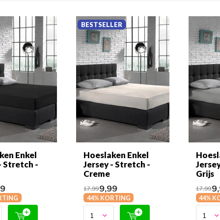
BESTSELLER
ken Enkel
Hoeslaken Enkel
Hoesl
- Stretch -
Jersey - Stretch -
Jersey
Creme
Grijs
99
9,99
9,
17,99
17,99
RTING
44% KORTING
44% K