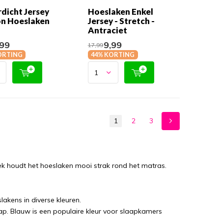
dicht Jersey
Hoeslaken Enkel
n Hoeslaken
Jersey - Stretch -
Antraciet
99
9,99
17,99
ORTING
44% KORTING
1
2
3
iek houdt het hoeslaken mooi strak rond het matras.
lakens in diverse kleuren.
aap. Blauw is een populaire kleur voor slaapkamers