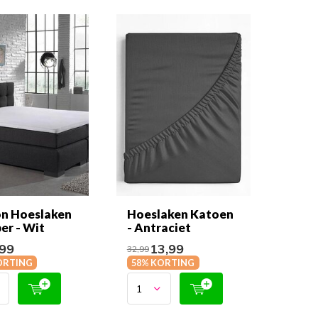
n Hoeslaken
Hoeslaken Katoen
er - Wit
- Antraciet
99
13,99
32,99
ORTING
58% KORTING