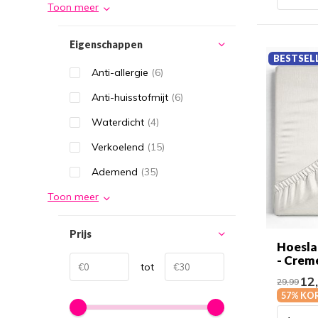
Toon meer
Eigenschappen
BESTSEL
Anti-allergie
(6)
Anti-huisstofmijt
(6)
Waterdicht
(4)
Verkoelend
(15)
Ademend
(35)
Toon meer
Prijs
Hoesla
- Crem
tot
12
29,99
57% KO