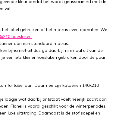
tgevende kleur omdat het wordt geassocieerd met de
n wit.
t het label gebruiken of het matras even opmaten. We
0x210 hoeslaken
.
l dunner dan een standaard matras.
en bijna niet uit dus ga daarbij minimaal uit van de
 je een iets kleiner hoeslaken gebruiken door de paar
 comfortabel aan. Daarmee zijn katoenen 140x210
e laagje wat daarbij ontstaat voelt heerlijk zacht aan.
en. Flanel is vooral geschikt voor de winterperiodes.
een luxe uitstraling. Daarnaast is de stof soepel en