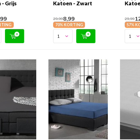
- Grijs
Katoen - Zwart
Katoe
,99
8,99
12
29,99
29,99
RTING
70% KORTING
57% K