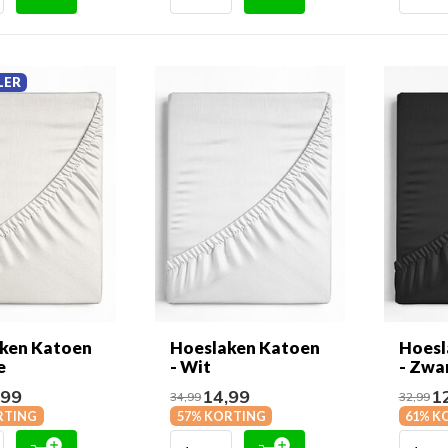
LER
ken Katoen
Hoeslaken Katoen
Hoesl
e
- Wit
- Zwa
,99
14,99
12
34,99
32,99
RTING
57% KORTING
61% K