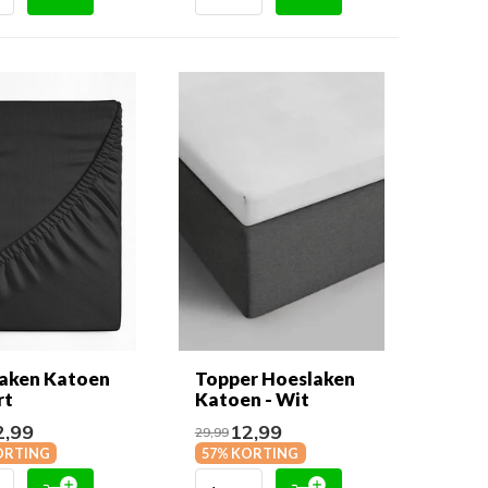
aken Katoen
Topper Hoeslaken
rt
Katoen - Wit
,99
12,99
29,99
ORTING
57% KORTING