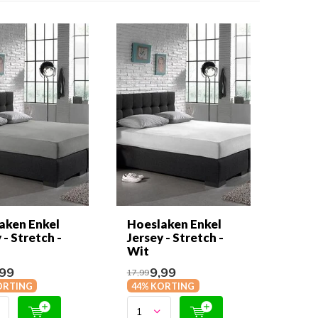
aken Enkel
Hoeslaken Enkel
 - Stretch -
Jersey - Stretch -
Wit
99
9,99
17,99
ORTING
44% KORTING