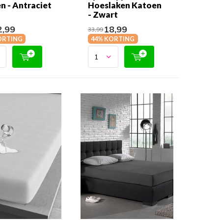
n - Antraciet
Hoeslaken Katoen
- Zwart
,99
18,99
33,99
ORTING
44% KORTING