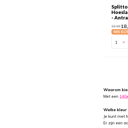
Splitt
Hoesla
- Antra
18
33,99
44% KO
Waarom kiez
Met een
140x
Welke kleur 
Je kunt met 
Er zijn een 