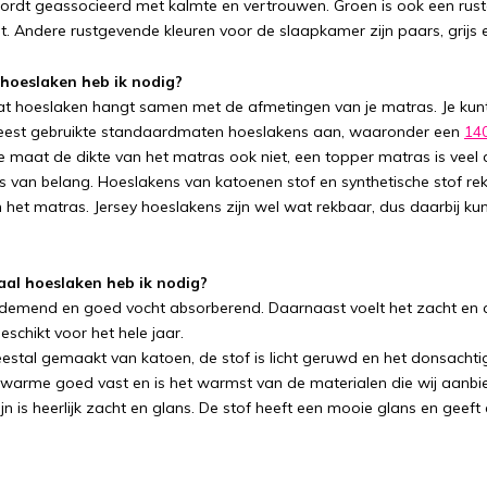
rdt geassocieerd met kalmte en vertrouwen. Groen is ook een rus
t. Andere rustgevende kleuren voor de slaapkamer zijn paars, grijs e
hoeslaken heb ik nodig?
at hoeslaken hangt samen met de afmetingen van je matras. Je kun
eest gebruikte standaardmaten hoeslakens aan, waaronder een
14
de maat de dikte van het matras ook niet, een topper matras is vee
s van belang. Hoeslakens van katoenen stof en synthetische stof rekk
 het matras. Jersey hoeslakens zijn wel wat rekbaar, dus daarbij kun
aal hoeslaken heb ik nodig?
ademend en goed vocht absorberend. Daarnaast voelt het zacht en
schikt voor het hele jaar.
eestal gemaakt van katoen, de stof is licht geruwd en het donsachtig
 warme goed vast en is het warmst van de materialen die wij aanbied
jn is heerlijk zacht en glans. De stof heeft een mooie glans en geeft 