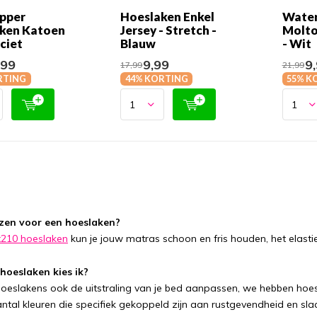
opper
Hoeslaken Enkel
Water
ken Katoen
Jersey - Stretch -
Molto
ciet
Blauw
- Wit
,99
9,99
9,
17,99
21,99
RTING
44% KORTING
55% K
en voor een hoeslaken?
210 hoeslaken
kun je jouw matras schoon en fris houden, het elast
hoeslaken kies ik?
hoeslakens ook de uitstraling van je bed aanpassen, we hebben hoes
aantal kleuren die specifiek gekoppeld zijn aan rustgevendheid en sl