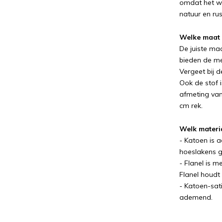
omdat het wo
natuur en rus
Welke maat 
De juiste ma
bieden de m
Vergeet bij 
Ook de stof i
afmeting van
cm rek.
Welk materi
- Katoen is 
hoeslakens ge
- Flanel is m
Flanel houdt
- Katoen-sati
ademend.