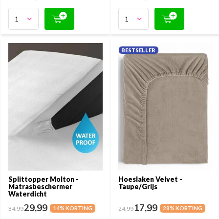
BESTSELLER
Splittopper Molton -
Hoeslaken Velvet -
Matrasbeschermer
Taupe/Grijs
Waterdicht
29,99
17,99
34,99
14% KORTING
24,99
28% KORTING