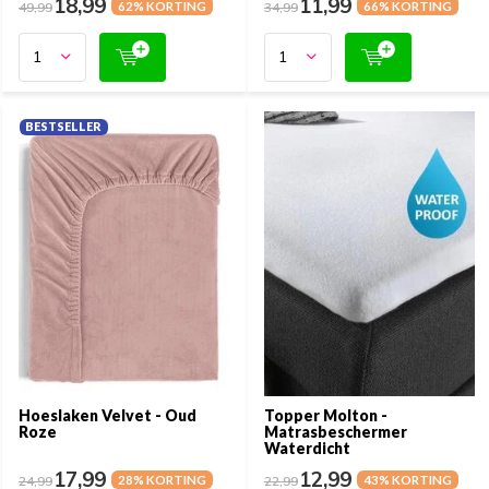
18,99
11,99
49,99
62% KORTING
34,99
66% KORTING
BESTSELLER
Hoeslaken Velvet - Oud
Topper Molton -
Roze
Matrasbeschermer
Waterdicht
17,99
12,99
24,99
28% KORTING
22,99
43% KORTING