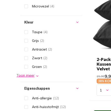
Microvezel
(4)
Kleur
Taupe
(4)
Grijs
(2)
Antraciet
(2)
Zwart
(2)
2-Pack
Kussen
Groen
(2)
Velvet
Toon meer
9,
15,99
38% KO
Eigenschappen
Anti-allergie
(12)
Anti-huisstofmijt
(12)