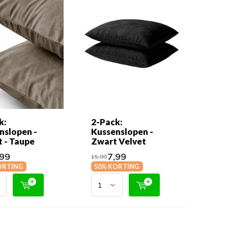
k:
2-Pack:
nslopen -
Kussenslopen -
t - Taupe
Zwart Velvet
99
7,99
15,99
ORTING
50% KORTING