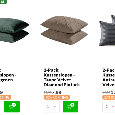
EAL
:
2-Pack:
2-Pac
slopen -
Kussenslopen -
Kusse
rgroen
Taupe Velvet
Antra
Diamond Pintuck
Velve
99
7,99
12
19,99
14,99
RTING
60% KORTING
13% K