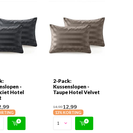
k:
2-Pack:
nslopen -
Kussenslopen -
ciet Hotel
Taupe Hotel Velvet
t
,99
12,99
14,99
ORTING
13% KORTING