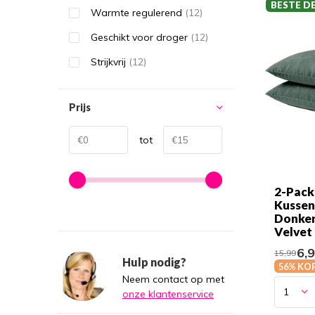
BESTE D
Warmte regulerend
(12)
Geschikt voor droger
(12)
Strijkvrij
(12)
Prijs
tot
2-Pack
Kussen
Donke
Velvet
6,
15,99
Hulp nodig?
56% KO
Neem contact op met
onze klantenservice