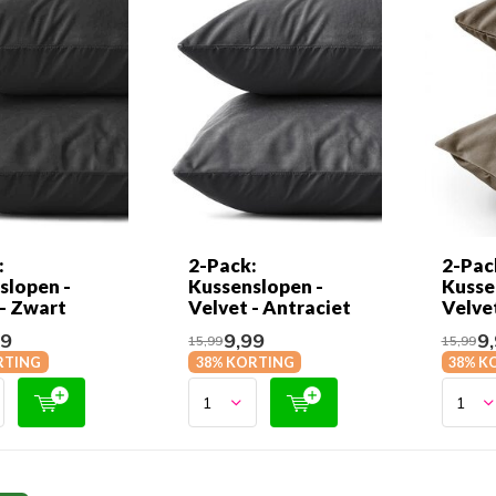
:
2-Pack:
2-Pac
slopen -
Kussenslopen -
Kusse
 - Zwart
Velvet - Antraciet
Velve
99
9,99
9,
15,99
15,99
RTING
38% KORTING
38% K