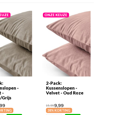
EUZE
ONZE KEUZE
k:
2-Pack:
nslopen -
Kussenslopen -
 -
Velvet - Oud Roze
/Grijs
99
9,99
15,99
ORTING
38% KORTING