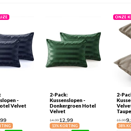
UZE
ONZE K
:
2-Pack:
2-Pac
slopen -
Kussenslopen -
Kusse
otel Velvet
Donkergroen Hotel
Velvet
Velvet
Taupe
,99
12,99
9,
14,99
15,99
RTING
13% KORTING
38% K