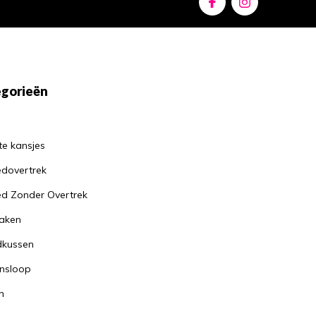
gorieën
te kansjes
dovertrek
d Zonder Overtrek
aken
dkussen
nsloop
n