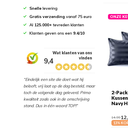
Snelle
levering
Gratis verzending
vanaf 75 euro
ONZE KE
Al
125.000+
tevreden klanten
Klanten geven ons een
9.4/10
Wat klanten van ons
vinden
9,4
“Eindelijk een site die doet wat hij
belooft, vrij laat op de dag besteld, maar
2-Pack
toch de volgende dag geleverd. Prima
Kussen
kwaliteit zoals ook in de omschrijving
Navy H
stond. Dus in één woord TOP!”
12
14,99
13% KO