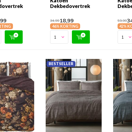
n
Katoen
Kato
dovertrek
Dekbedovertrek
Dekbe
,99
18,99
34
34,99
59,99
RTING
46% KORTING
42% K
BESTSELLER