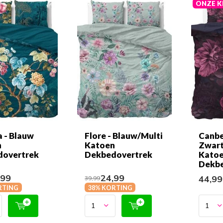
ONZE K
 - Blauw
Flore - Blauw/Multi
Canbe
n
Katoen
Zwar
dovertrek
Dekbedovertrek
Katoe
Dekbe
,99
24,99
44,9
39,99
RTING
38% KORTING