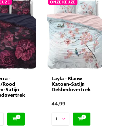
EUZE
ONZE KEUZE
rra -
Layla - Blauw
t/Rood
Katoen-Satijn
n-Satijn
Dekbedovertrek
dovertrek
9
44,99