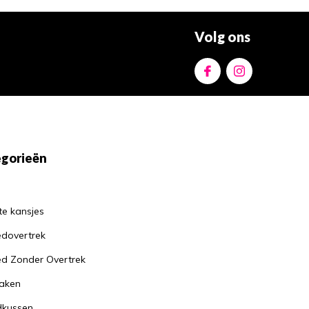
Volg ons
gorieën
te kansjes
dovertrek
d Zonder Overtrek
aken
dkussen