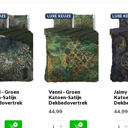
UZE
LUXE KEUZE
LUXE K
i - Groen
Venni - Groen
Jaimy
-Satijn
Katoen-Satijn
Katoe
dovertrek
Dekbedovertrek
Dekbe
44,99
44,9