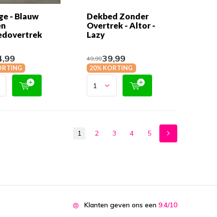
ge - Blauw
Dekbed Zonder
en
Overtrek - Altor -
dovertrek
Lazy
,99
39,99
49,99
ORTING
20% KORTING
1
2
3
4
5
Klanten geven ons een
9.4/10