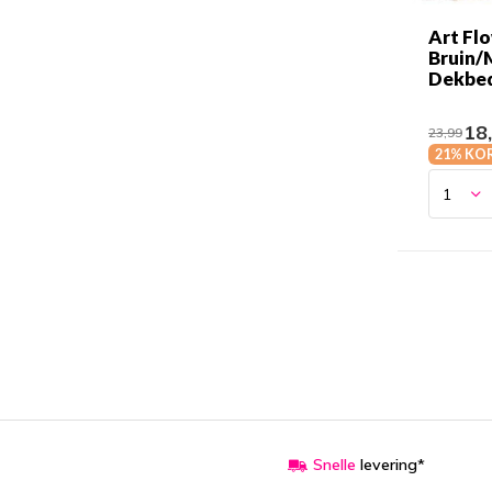
Art Flo
Bruin/
Dekbe
18
23,99
21% KO
Snelle
levering*