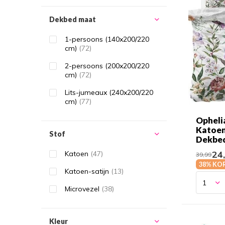
Dekbed maat
1-persoons (140x200/220
cm)
(72)
2-persoons (200x200/220
cm)
(72)
Lits-jumeaux (240x200/220
cm)
(77)
Opheli
Katoe
Stof
Dekbe
24
Katoen
(47)
39,99
38% KO
Katoen-satijn
(13)
Microvezel
(38)
Kleur