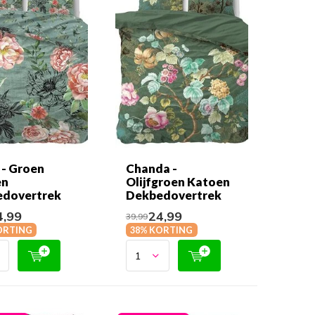
 - Groen
Chanda -
en
Olijfgroen Katoen
dovertrek
Dekbedovertrek
,99
24,99
39,99
ORTING
38% KORTING