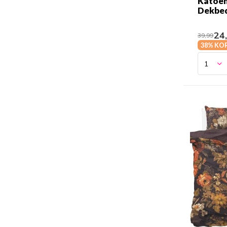
Katoe
Dekbe
24
39,99
38% KO