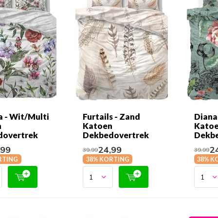
a - Wit/Multi
Furtails - Zand
Diana
n
Katoen
Kato
dovertrek
Dekbedovertrek
Dekbe
,99
24,99
24
39,99
39,99
RTING
38% KORTING
38% K