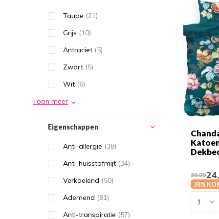
Taupe
(21)
Grijs
(10)
Antraciet
(5)
Zwart
(5)
Wit
(6)
Toon meer
Eigenschappen
Chanda
Katoe
Anti-allergie
(38)
Dekbe
Anti-huisstofmijt
(34)
24
39,99
Verkoelend
(50)
38% KO
Ademend
(81)
Anti-transpiratie
(57)