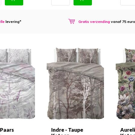
lle
levering*
Gratis verzending
vanaf 75 eur
 Paars
Indre - Taupe
Aurel