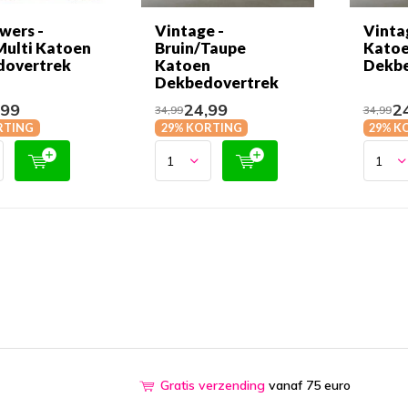
wers -
Vintage -
Vinta
Multi Katoen
Bruin/Taupe
Kato
dovertrek
Katoen
Dekbe
Dekbedovertrek
,99
24,99
24
34,99
34,99
RTING
29% KORTING
29% K
Gratis verzending
vanaf 75 euro