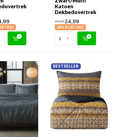
en
Zwart/Multi
dovertrek
Katoen
Dekbedovertrek
,99
24,99
39,99
ORTING
38% KORTING
BESTSELLER