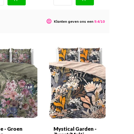
o
Klanten geven ons een
9.4/10
ie - Groen
Mystical Garden -