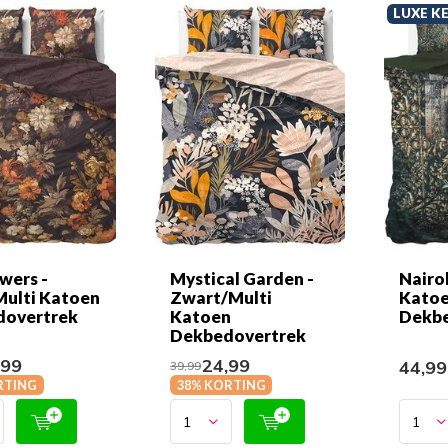
LUXE K
wers -
Mystical Garden -
Nairo
Multi Katoen
Zwart/Multi
Katoe
dovertrek
Katoen
Dekbe
Dekbedovertrek
,99
24,99
44,9
39,99
RTING
38% KORTING