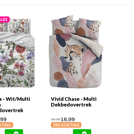
UZE
a - Wit/Multi
Vivid Chase - Multi
n
Dekbedovertrek
dovertrek
,99
16,99
39,99
RTING
58% KORTING