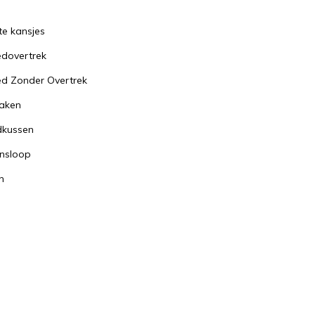
te kansjes
dovertrek
d Zonder Overtrek
aken
dkussen
nsloop
n