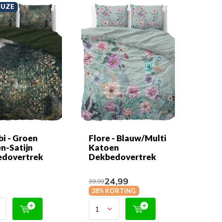
EUZE
bi - Groen
Flore - Blauw/Multi
n-Satijn
Katoen
dovertrek
Dekbedovertrek
24,99
9
39,99
38% KORTING