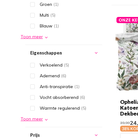
Groen
(1)
Multi
(5)
ONZE KE
Blauw
(1)
Toon meer
Eigenschappen
Verkoelend
(5)
Ademend
(6)
Anti-transpiratie
(1)
Vocht absorberend
(6)
Opheli
Katoe
Warmte regulerend
(5)
Dekbe
Toon meer
24
39,99
38% KO
Prijs