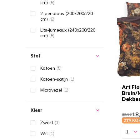
cm)
(5)
2-persoons (200x200/220
cm)
(6)
Lits-jumeaux (240x200/220
cm)
(5)
Stof
Katoen
(5)
Katoen-satijn
(1)
Art Flo
Microvezel
(1)
Bruin/
Dekbe
Kleur
18
23,99
21% KO
Zwart
(1)
Wit
(1)