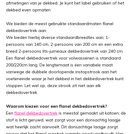
afmetingen van je dekbed. Je kunt het label gebruiken of het
dekbed even opmaten.
We bieden de meest gebruikte standaardmaten flanel
dekbedovertrek aan:
We bieden hierbij diverse standaardbreedtes aan: 1-
persoons van 140 cm, 2-persoons van 200 cm en een extra
breed 2-persoons lits-jumeaux dekbedovertrek van 240 cm.
Een flanel dekbedovertrek voor volwassenen is standaard
200/220cm lang. De lengtemaat is een variabele maat
vanwege de dubbele doorlopende instopstrook aan het
voeteneinde waar je het dekbed in het dekbedovertrek kunt
stoppen. Let wel op, deze strook zit niet aan elk
dekbedovertrek.
Waarom kiezen voor een flanel dekbedovertrek?
Een
flanel dekbedovertrek
is meestal gemaakt uit katoen; de
stof is licht geruwd, wat zorgt voor een donsachtig laagje
wat heerlijk zacht aanvoelt. Dit donsachtige laagje zorgt
ervoor dat het flanel overtrek warmte goed vasthoudt. Van