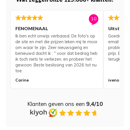
10
FENOMENAAL
Uitsteke
Ik ben echt onwijs verbaasd. De foto's op
Goede serv
de site en met die prijzen leken mij te mooi
email voor
om waar te zijn. Zeer nieuwsgierig en
probleem me
benieuwd dacht ik : " voor dat bedrag heb
prijs. Bij 
ik toch niets te verliezen, en probeer het
terugkerend
gewoon. Beste beslissing van 2026 tot nu
toe.
Carine
iveno
Klanten geven ons een
9,4/10