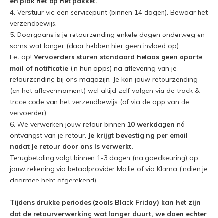
en plak het op het pakket.
4. Verstuur via een servicepunt (binnen 14 dagen). Bewaar het
verzendbewijs.
5. Doorgaans is je retourzending enkele dagen onderweg en
soms wat langer (daar hebben hier geen invloed op).
Let op!
Vervoerders sturen standaard helaas geen aparte
mail of notificatie
(in hun apps) na aflevering van je
retourzending bij ons magazijn. Je kan jouw retourzending
(en het aflevermoment) wel altijd zelf volgen via de track &
trace code van het verzendbewijs (of via de app van de
vervoerder).
6. We verwerken jouw retour binnen
10 werkdagen
ná
ontvangst van je retour.
Je krijgt bevestiging per email
nadat je retour door ons is verwerkt.
Terugbetaling volgt binnen 1-3 dagen (na goedkeuring) op
jouw rekening via betaalprovider Mollie of via Klarna (indien je
daarmee hebt afgerekend).
Tijdens drukke periodes (zoals Black Friday) kan het zijn
dat de retourverwerking wat langer duurt, we doen echter