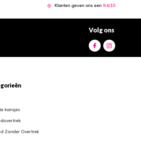
Klanten geven ons een
9.4/10
Volg ons
gorieën
te kansjes
dovertrek
d Zonder Overtrek