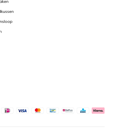
aken
dkussen
nsloop
n