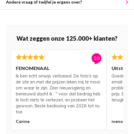
Andere vraag of twijfel je ergens over?
Wat zeggen onze 125.000+ klanten?
10
FENOMENAAL
Uitsteke
Ik ben echt onwijs verbaasd. De foto's op
Goede serv
de site en met die prijzen leken mij te mooi
email voor
om waar te zijn. Zeer nieuwsgierig en
probleem me
benieuwd dacht ik : " voor dat bedrag heb
prijs. Bij 
ik toch niets te verliezen, en probeer het
terugkerend
gewoon. Beste beslissing van 2026 tot nu
toe.
Carine
iveno