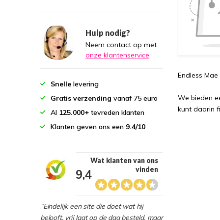
Hulp nodig?
Neem contact op met
onze klantenservice
Endless Mae 
Snelle
levering
We bieden ee
Gratis verzending
vanaf 75 euro
kunt daarin f
Al
125.000+
tevreden klanten
Klanten geven ons een
9.4/10
Wat klanten van ons
vinden
9,4
“Eindelijk een site die doet wat hij
belooft, vrij laat op de dag besteld, maar