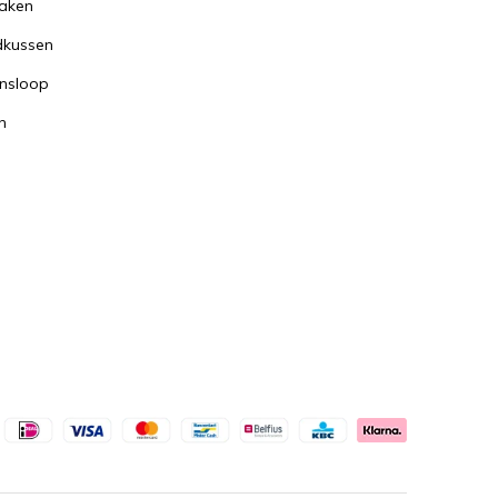
aken
dkussen
nsloop
n