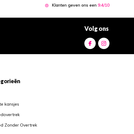
Klanten geven ons een
9.4/10
Volg ons
gorieën
te kansjes
dovertrek
d Zonder Overtrek