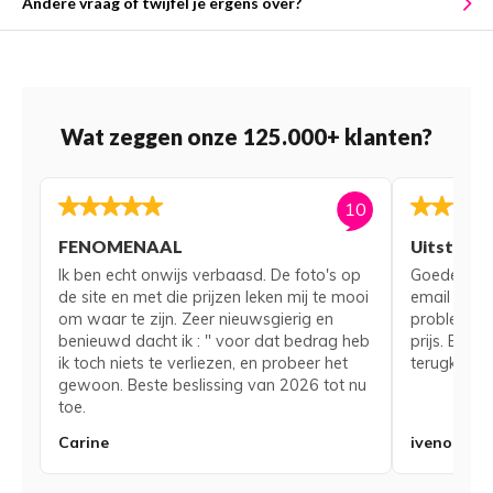
Andere vraag of twijfel je ergens over?
Wat zeggen onze 125.000+ klanten?
10
FENOMENAAL
Uitsteke
Ik ben echt onwijs verbaasd. De foto's op
Goede serv
de site en met die prijzen leken mij te mooi
email voor
om waar te zijn. Zeer nieuwsgierig en
probleem me
benieuwd dacht ik : " voor dat bedrag heb
prijs. Bij 
ik toch niets te verliezen, en probeer het
terugkerend
gewoon. Beste beslissing van 2026 tot nu
toe.
Carine
iveno