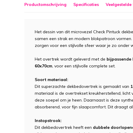
Productomschrijving
Specificaties
Veelgestelde
Het dessin van dit microvezel Check Pintuck dekbedo
samen een strak en modern blokpatroon vormen. D
zorgen voor een stijlvolle sfeer waar je zo onder wi
Het overtrek wordt geleverd met de
bijpassende
60x70cm
, voor een stijlvolle complete set.
Soort materiaal:
Dit superzachte dekbedovertrek is gemaakt van
1
materiaal is de overtrekset kreukherstellend, licht
deze soepel om je heen. Daarnaast is deze synth
absorberend, voor fijn slaapcomfort. Dit draagt all
Instopstrook:
Dit dekbedovertrek heeft een
dubbele doorlopend