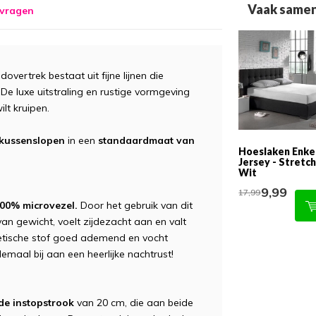
Vaak samen
 vragen
vertrek bestaat uit fijne lijnen die
e luxe uitstraling en rustige vormgeving
lt kruipen.
 kussenslopen
in een
standaardmaat van
Hoeslaken Enke
Jersey - Stretch
Wit
9,99
17,99
00% microvezel.
Door het gebruik van dit
 van gewicht, voelt zijdezacht aan en valt
etische stof goed ademend en vocht
emaal bij aan een heerlijke nachtrust!
e instopstrook
van 20 cm, die aan beide