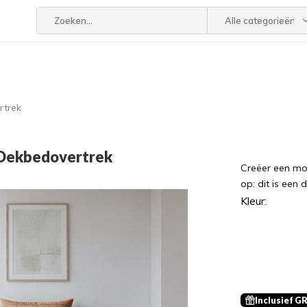
Alle categorieën
rtrek
 Dekbedovertrek
Creëer een mod
op: dit is een
Kleur:
Inclusief G