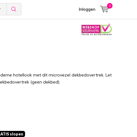
0
Inloggen
erne hotellook met dit microvezel dekbedovertrek. Let
 dekbedovertrek (geen dekbed).
RATIS slopen