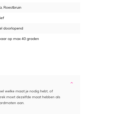
, Roestbruin
ief
el doorlopend
aar op max 40 graden
bel welke maat je nodig hebt, of
trek moet dezelfde maat hebben als
aardmaten aan.