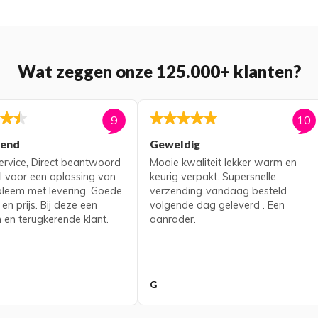
Wat zeggen onze 125.000+ klanten?
9
10
kend
Geweldig
rvice, Direct beantwoord
Mooie kwaliteit lekker warm en
l voor een oplossing van
keurig verpakt. Supersnelle
bleem met levering. Goede
verzending..vandaag besteld
 en prijs. Bij deze een
volgende dag geleverd . Een
 en terugkerende klant.
aanrader.
G