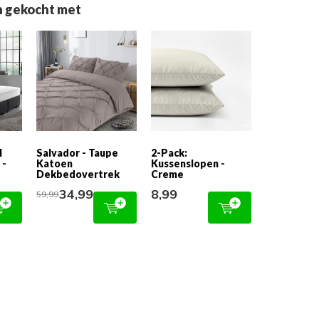
 gekocht met
l
Salvador - Taupe
2-Pack:
 -
Katoen
Kussenslopen -
Dekbedovertrek
Creme
34,99
8,99
59,99