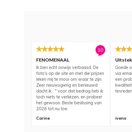
10
FENOMENAAL
Uitste
Ik ben echt onwijs verbaasd. De
Goede se
foto's op de site en met die prijzen
via emai
leken mij te mooi om waar te zijn.
een pro
Zeer nieuwsgierig en benieuwd
kwaliteit
dacht ik : " voor dat bedrag heb ik
tevreden
toch niets te verliezen, en probeer
het gewoon. Beste beslissing van
2026 tot nu toe.
Carine
iveno