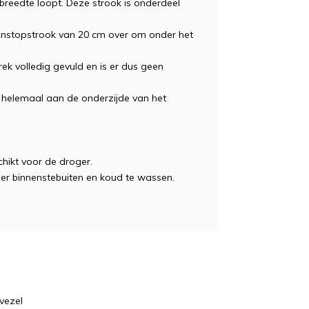
 breedte loopt. Deze strook is onderdeel
n instopstrook van 20 cm over om onder het
ek volledig gevuld en is er dus geen
helemaal aan de onderzijde van het
.
hikt voor de droger.
eer binnenstebuiten en koud te wassen.
vezel