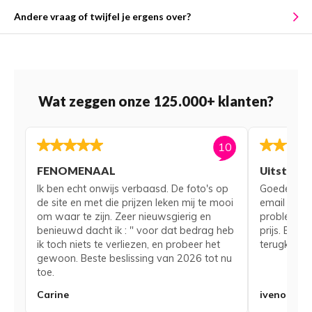
Andere vraag of twijfel je ergens over?
Wat zeggen onze 125.000+ klanten?
10
FENOMENAAL
Uitsteke
Ik ben echt onwijs verbaasd. De foto's op
Goede serv
de site en met die prijzen leken mij te mooi
email voor
om waar te zijn. Zeer nieuwsgierig en
probleem me
benieuwd dacht ik : " voor dat bedrag heb
prijs. Bij 
ik toch niets te verliezen, en probeer het
terugkerend
gewoon. Beste beslissing van 2026 tot nu
toe.
Carine
iveno