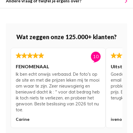
Andere vraag of twijfel je ergens over?
Wat zeggen onze 125.000+ klanten?
10
FENOMENAAL
Uitsteke
Ik ben echt onwijs verbaasd. De foto's op
Goede serv
de site en met die prijzen leken mij te mooi
email voor
om waar te zijn. Zeer nieuwsgierig en
probleem me
benieuwd dacht ik : " voor dat bedrag heb
prijs. Bij 
ik toch niets te verliezen, en probeer het
terugkerend
gewoon. Beste beslissing van 2026 tot nu
toe.
Carine
iveno