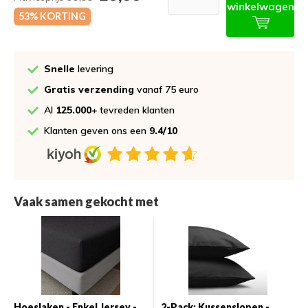
winkelwagen
53% KORTING
Snelle
levering
Gratis verzending
vanaf 75 euro
Al
125.000+
tevreden klanten
Klanten geven ons een
9.4/10
Vaak samen gekocht met
Hoeslaken - Enkel Jersey -
2-Pack: Kussenslopen -