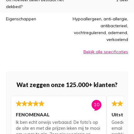
dekbed?
Eigenschappen
Hypoallergeen, anti-allergie,
antibacterieel,
vochtregulerend, ademend,
verkoelend
Bekijk alle specificaties
Wat zeggen onze 125.000+ klanten?
10
FENOMENAAL
Uitsteke
Ik ben echt onwijs verbaasd. De foto's op
Goede serv
de site en met die prijzen leken mij te mooi
email voor