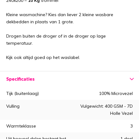
240x200 –
10 Kg
trommel
Kleine wasmachine? Kies dan liever 2 kleine wasbare
dekbedden in plaats van 1 grote.
Drogen buiten de droger of in de droger op lage
temperatuur.
Kijk ook altijd goed op het waslabel.
Specificaties
Tijk (buitenlaag)
100% Microvezel
Vulling
Vulgewicht: 400 GSM - 7D
Holle Vezel
Warmteklasse
3
Uit hoeveel delen bestaat het
1 deel