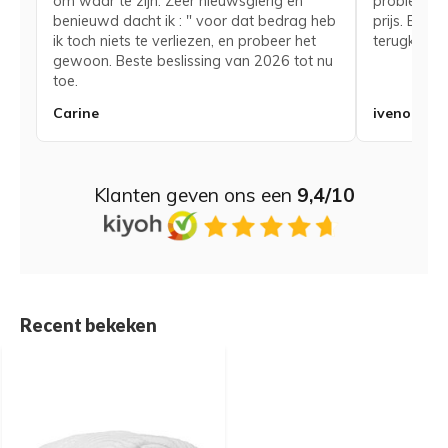
om waar te zijn. Zeer nieuwsgierig en
probleem me
benieuwd dacht ik : " voor dat bedrag heb
prijs. Bij 
ik toch niets te verliezen, en probeer het
terugkerend
gewoon. Beste beslissing van 2026 tot nu
toe.
Carine
iveno
Klanten geven ons een
9,4/10
Recent bekeken