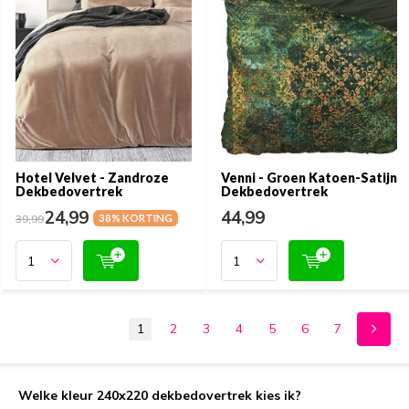
Hotel Velvet - Zandroze
Venni - Groen Katoen-Satijn
Dekbedovertrek
Dekbedovertrek
24,99
44,99
39,99
38% KORTING
1
2
3
4
5
6
7
Welke kleur 240x220 dekbedovertrek kies ik?