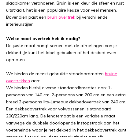
slaapkamer veranderen. Bruin is een kleur die sfeer en rust
uitstraalt, het is een populaire keuze voor veel mensen.
Bovendien past een
bruin overtrek
bij verschillende
interieurstijlen.
Welke maat overtrek heb ik nodig?
De juiste maat hangt samen met de afmetingen van je
dekbed. Je kunt het label gebruiken of het dekbed even
opmaten.
We bieden de meest gebruikte standaardmaten
bruine
overtrekken
aan:
We bieden hierbij diverse standaardbreedtes aan: 1-
persoons van 140 cm, 2-persoons van 200 cm en een extra
breed 2-persoons lits-jumeaux dekbedovertrek van 240 cm.
Een dekbedovertrek voor volwassenen is standaard
200/220cm lang. De lengtemaat is een variabele maat
vanwege de dubbele doorlopende instopstrook aan het
voeteneinde waar je het dekbed in het dekbedovertrek kunt
stoppen. Let wel op, deze strook zit niet aan elk