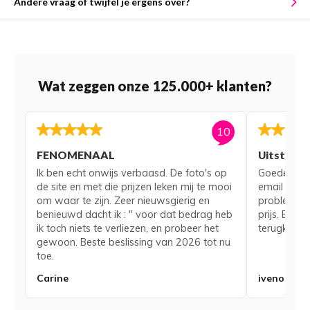
Andere vraag of twijfel je ergens over?
Wat zeggen onze 125.000+ klanten?
10
FENOMENAAL
Uitsteke
Ik ben echt onwijs verbaasd. De foto's op
Goede serv
de site en met die prijzen leken mij te mooi
email voor
om waar te zijn. Zeer nieuwsgierig en
probleem me
benieuwd dacht ik : " voor dat bedrag heb
prijs. Bij 
ik toch niets te verliezen, en probeer het
terugkerend
gewoon. Beste beslissing van 2026 tot nu
toe.
Carine
iveno