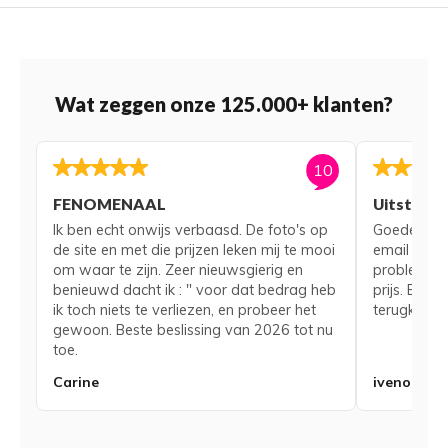
Wat zeggen onze 125.000+ klanten?
10
FENOMENAAL
Uitsteke
Ik ben echt onwijs verbaasd. De foto's op
Goede serv
de site en met die prijzen leken mij te mooi
email voor
om waar te zijn. Zeer nieuwsgierig en
probleem me
benieuwd dacht ik : " voor dat bedrag heb
prijs. Bij 
ik toch niets te verliezen, en probeer het
terugkerend
gewoon. Beste beslissing van 2026 tot nu
toe.
Carine
iveno