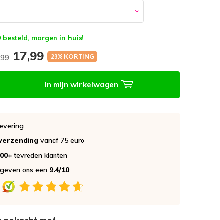
 besteld, morgen in huis!
17,99
28% KORTING
,99
In mijn winkelwagen
evering
 verzending
vanaf 75 euro
000+
tevreden klanten
 geven ons een
9.4/10