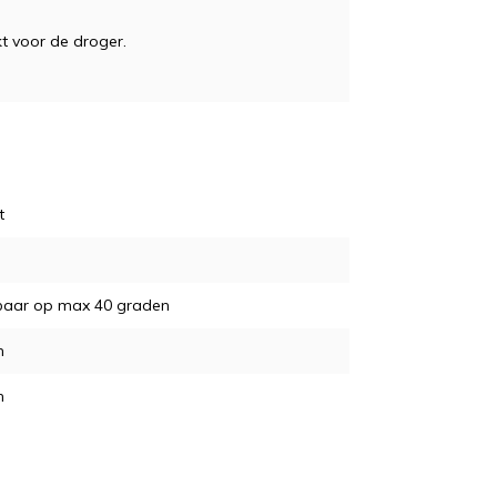
t voor de droger.
t
aar op max 40 graden
m
m