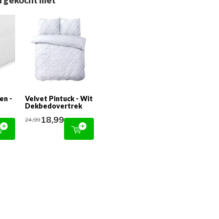
 gekocht met
en -
Velvet Pintuck - Wit
Dekbedovertrek
18,99
24,99