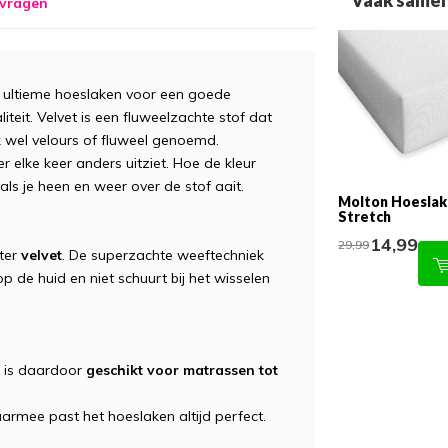
Vaak samen
 vragen
et ultieme hoeslaken voor een goede
iteit. Velvet is een fluweelzachte stof dat
k wel velours of fluweel genoemd.
er elke keer anders uitziet. Hoe de kleur
 als je heen en weer over de stof aait.
Molton Hoeslak
Stretch
14,99
29,99
ster
velvet
. De superzachte weeftechniek
 de huid en niet schuurt bij het wisselen
n is daardoor
geschikt voor matrassen tot
armee past het hoeslaken altijd perfect.