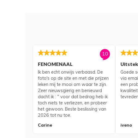
10
FENOMENAAL
Uitste
Ik ben echt onwijs verbaasd. De
Goede se
foto's op de site en met die prijzen
via emai
leken mij te mooi om waar te zijn.
een pro
Zeer nieuwsgierig en benieuwd
kwaliteit
dacht ik : " voor dat bedrag heb ik
tevreden
toch niets te verliezen, en probeer
het gewoon. Beste beslissing van
2026 tot nu toe.
Carine
iveno