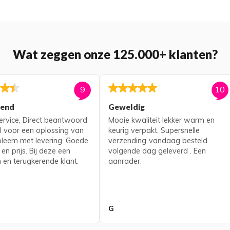
Wat zeggen onze 125.000+ klanten?
9
10
kend
Geweldig
rvice, Direct beantwoord
Mooie kwaliteit lekker warm en
l voor een oplossing van
keurig verpakt. Supersnelle
bleem met levering. Goede
verzending..vandaag besteld
 en prijs. Bij deze een
volgende dag geleverd . Een
 en terugkerende klant.
aanrader.
G