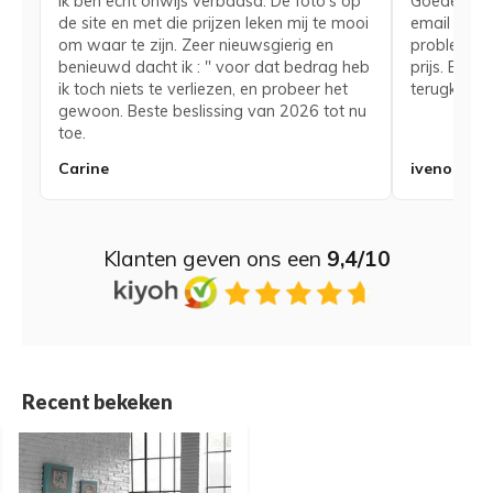
Ik ben echt onwijs verbaasd. De foto's op
Goede serv
de site en met die prijzen leken mij te mooi
email voor
om waar te zijn. Zeer nieuwsgierig en
probleem me
benieuwd dacht ik : " voor dat bedrag heb
prijs. Bij 
ik toch niets te verliezen, en probeer het
terugkerend
gewoon. Beste beslissing van 2026 tot nu
toe.
Carine
iveno
Klanten geven ons een
9,4/10
Recent bekeken