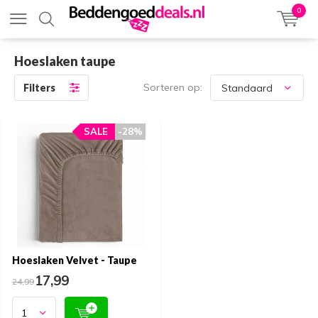
0
Hoeslaken taupe
Sorteren op:
Filters
SALE
SALE
-28%
-28%
Hoeslaken Velvet - Taupe
17,99
24,99