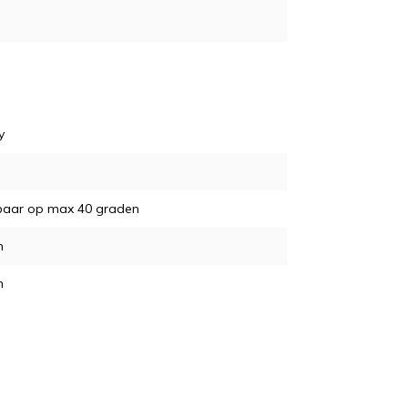
y
aar op max 40 graden
m
m