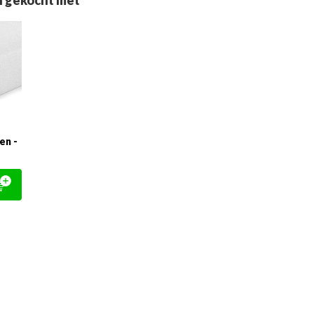
 gekocht met
en -