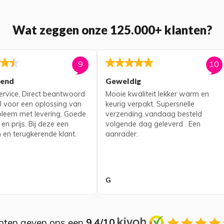
Wat zeggen onze 125.000+ klanten?
9
10
kend
Geweldig
rvice, Direct beantwoord
Mooie kwaliteit lekker warm en
l voor een oplossing van
keurig verpakt. Supersnelle
bleem met levering. Goede
verzending..vandaag besteld
 en prijs. Bij deze een
volgende dag geleverd . Een
 en terugkerende klant.
aanrader.
G
nten geven ons een
9,4/10