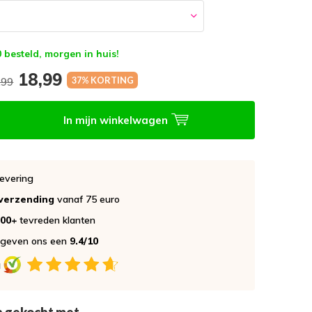
 besteld, morgen in huis!
18,99
37% KORTING
,99
In mijn winkelwagen
evering
 verzending
vanaf 75 euro
000+
tevreden klanten
 geven ons een
9.4/10