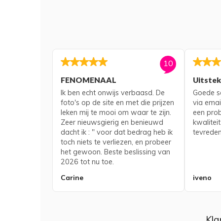
10
FENOMENAAL
Uitste
Ik ben echt onwijs verbaasd. De
Goede se
foto's op de site en met die prijzen
via emai
leken mij te mooi om waar te zijn.
een pro
Zeer nieuwsgierig en benieuwd
kwaliteit
dacht ik : " voor dat bedrag heb ik
tevreden
toch niets te verliezen, en probeer
het gewoon. Beste beslissing van
2026 tot nu toe.
Carine
iveno
Kla