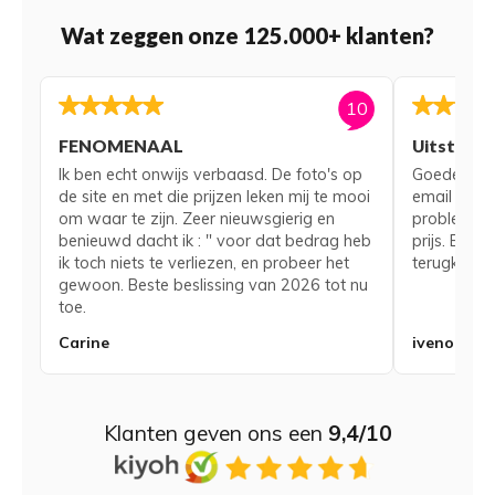
Wat zeggen onze 125.000+ klanten?
10
FENOMENAAL
Uitsteke
Ik ben echt onwijs verbaasd. De foto's op
Goede serv
de site en met die prijzen leken mij te mooi
email voor
om waar te zijn. Zeer nieuwsgierig en
probleem me
benieuwd dacht ik : " voor dat bedrag heb
prijs. Bij 
ik toch niets te verliezen, en probeer het
terugkerend
gewoon. Beste beslissing van 2026 tot nu
toe.
Carine
iveno
Klanten geven ons een
9,4/10