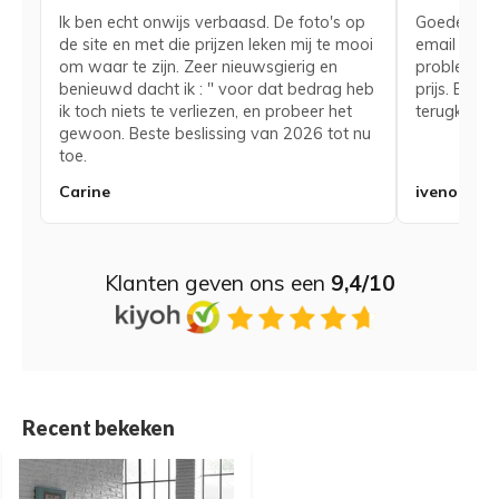
Ik ben echt onwijs verbaasd. De foto's op
Goede serv
de site en met die prijzen leken mij te mooi
email voor
om waar te zijn. Zeer nieuwsgierig en
probleem me
benieuwd dacht ik : " voor dat bedrag heb
prijs. Bij 
ik toch niets te verliezen, en probeer het
terugkerend
gewoon. Beste beslissing van 2026 tot nu
toe.
Carine
iveno
Klanten geven ons een
9,4/10
Recent bekeken