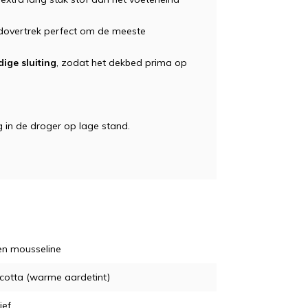
dovertrek perfect om de meeste
ige sluiting
, zodat het dekbed prima op
 in de droger op lage stand.
en mousseline
cotta (warme aardetint)
ief