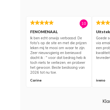
10
FENOMENAAL
Uitste
Ik ben echt onwijs verbaasd. De
Goede se
foto's op de site en met die prijzen
via emai
leken mij te mooi om waar te zijn.
een pro
Zeer nieuwsgierig en benieuwd
kwaliteit
dacht ik : " voor dat bedrag heb ik
tevreden
toch niets te verliezen, en probeer
het gewoon. Beste beslissing van
2026 tot nu toe.
Carine
iveno
Kla