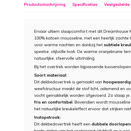
Productomschrijving
Specificaties
Veelgestelde
Ervaar ultiem slaapcomfort met dit Dreamhouse 
100% katoen mousseline, met een heerlijk zachte to
voor warme nachten en dankzij het
subtiele kreu
speelse, stijlvolle look. De warme oranjebruine te
natuurlijke, sfeervolle uitstraling.
Bij het overtrek worden bijpassende kussenslopen
Soort materiaal:
Dit dekbedovertrek is gemaakt van
hoogwaardige
weefstructuur maakt de stof licht, ademend en 
vocht gemakkelijk worden afgevoerd. Zo slaap je 
fris en comfortabel
. Bovendien wordt mousseline
het natuurlijke kreukeleffect ervoor dat strijken niet
Instopstrook:
Dit dekbedovertrek heeft een
dubbele doorlopend
beide zijden van het voeteneind (dubbel) en is een