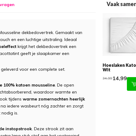
Vaak samen
 vragen
Mousseline dekbedovertrek. Gemaakt van
uch en een luchtige uitstraling. Ideaal
keleffect
krijgt het dekbedovertrek een
rracottatint geeft je slaapkamer een
Hoeslaken Kato
 geleverd voor een complete set.
Wit
14,99
34,99
 100% katoen mousseline
. De open
vochtabsorberend, waardoor warmte en
ook tijdens
warme zomernachten heerlijk
 na iedere wasbeurt nóg zachter en zorgt
 nodig is.
e instopstrook
. Deze strook zit aan
 extra lang stuk stof aan het voeteneind