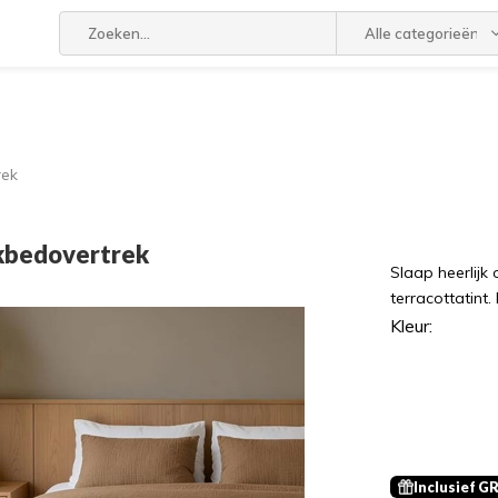
Alle categorieën
rek
ekbedovertrek
Slaap heerlijk
terracottatint
Kleur:
Inclusief G