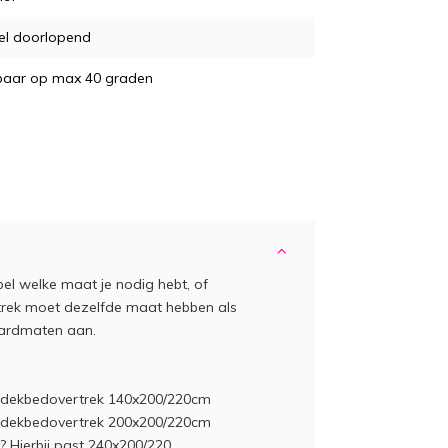
el doorlopend
aar op max 40 graden
bel welke maat je nodig hebt, of
trek moet dezelfde maat hebben als
aardmaten aan.
t dekbedovertrek 140x200/220cm
t dekbedovertrek 200x200/220cm
 Hierbij past 240x200/220