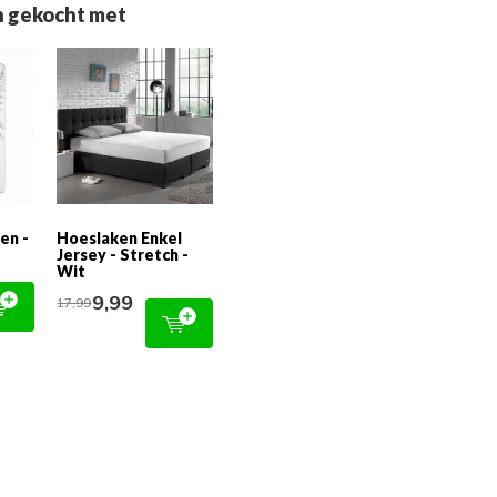
 gekocht met
en -
Hoeslaken Enkel
Jersey - Stretch -
Wit
9,99
17,99