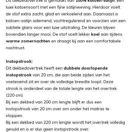
Dit dekbedovertrek is gemaakt van
100% katoen-satijn
, een
luxe katoensoort met een fijne satijnweving. Hierdoor voelt
de stof extra zacht, glad en verkoelend aan. Daarnaast is
katoen-satijn ademend, vochtregulerend en voorzien van een
subtiele glans voor een luxe uitstraling. De kleuren blijven
bovendien langer mooi. De stof voelt lekker
koel
aan tijdens
warme zomernachten
en draagt bij aan een comfortabele
nachtrust.
Instopstrook:
Dit dekbedovertrek heeft een
dubbele doorlopende
instopstrook
van 20 cm, die aan beide zijden van het
voeteneind zit en over de volledige breedte loopt. Deze
strook is onderdeel van de totale lengte van het overtrek
(220 cm).
Bij een dekbed van 200 cm lengte blijft er dus een
instopstrook van 20 cm over om onder het matras te
stoppen.
Bij een dekbed van 220 cm lengte wordt het overtrek volledig
gevuld en is er dus geen instopstrook over.