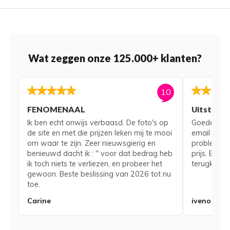
Wat zeggen onze 125.000+ klanten?
10
FENOMENAAL
Uitsteke
Ik ben echt onwijs verbaasd. De foto's op
Goede serv
de site en met die prijzen leken mij te mooi
email voor
om waar te zijn. Zeer nieuwsgierig en
probleem me
benieuwd dacht ik : " voor dat bedrag heb
prijs. Bij 
ik toch niets te verliezen, en probeer het
terugkerend
gewoon. Beste beslissing van 2026 tot nu
toe.
Carine
iveno