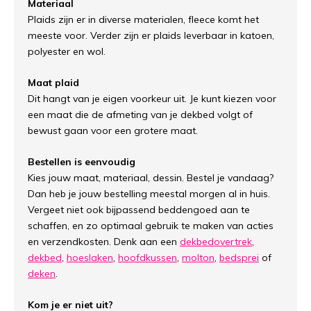
Materiaal
Plaids zijn er in diverse materialen, fleece komt het
meeste voor. Verder zijn er plaids leverbaar in katoen,
polyester en wol.
Maat plaid
Dit hangt van je eigen voorkeur uit. Je kunt kiezen voor
een maat die de afmeting van je dekbed volgt of
bewust gaan voor een grotere maat.
Bestellen is eenvoudig
Kies jouw maat, materiaal, dessin. Bestel je vandaag?
Dan heb je jouw bestelling meestal morgen al in huis.
Vergeet niet ook bijpassend beddengoed aan te
schaffen, en zo optimaal gebruik te maken van acties
en verzendkosten. Denk aan een
dekbedovertrek
,
dekbed
,
hoeslaken
,
hoofdkussen
,
molton
,
bedsprei
of
deken
.
Kom je er niet uit?