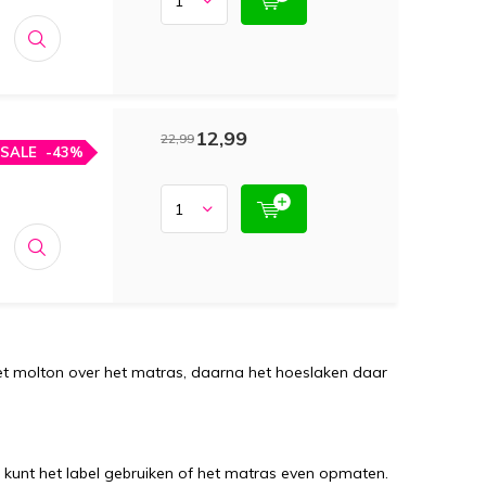
12,99
22,99
SALE
-43%
het molton over het matras, daarna het hoeslaken daar
kunt het label gebruiken of het matras even opmaten.