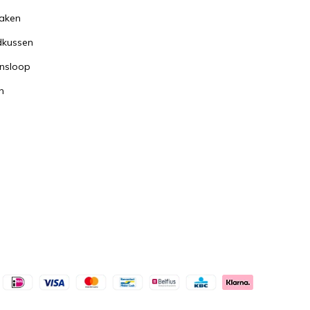
aken
dkussen
nsloop
n