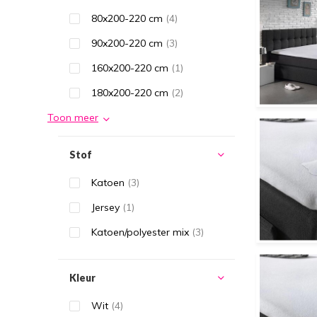
80x200-220 cm
(4)
90x200-220 cm
(3)
160x200-220 cm
(1)
180x200-220 cm
(2)
Toon meer
Stof
Katoen
(3)
Jersey
(1)
Katoen/polyester mix
(3)
Kleur
Wit
(4)