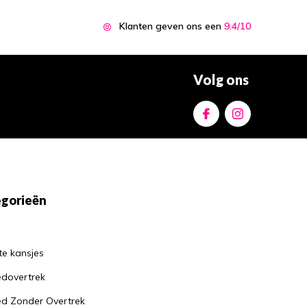
Klanten geven ons een
9.4/10
Volg ons
gorieën
te kansjes
dovertrek
d Zonder Overtrek