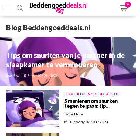
0
Blog Beddengoeddeals.nl
Tips om snurken van je partner in de
slaapkamer te verminderen
Door Floor
Friday 10 / 03 / 2023
BLOG BEDDENGOEDDEALS.NL
5 manieren om snurken
tegen te gaan: tip...
Door Floor
Tuesday 07 / 03 / 2023