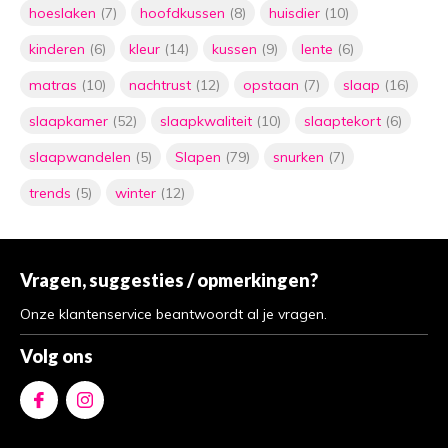
hoeslaken
(7)
hoofdkussen
(8)
huisdier
(10)
kinderen
(6)
kleur
(14)
kussen
(9)
lente
(6)
matras
(10)
nachtrust
(12)
opstaan
(7)
slaap
(16)
slaapkamer
(52)
slaapkwaliteit
(10)
slaaptekort
(6)
slaapwandelen
(5)
Slapen
(79)
snurken
(7)
trends
(5)
winter
(12)
Vragen, suggesties / opmerkingen?
Onze klantenservice beantwoordt al je vragen.
Volg ons